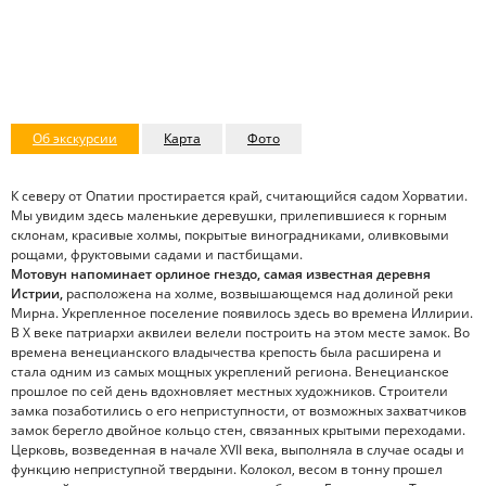
Об экскурсии
Карта
Фото
К северу от Опатии простирается край, считающийся садом Хорватии.
Мы увидим здесь маленькие деревушки, прилепившиеся к горным
склонам, красивые холмы, покрытые виноградниками, оливковыми
рощами, фруктовыми садами и пастбищами.
Мотовун напоминает орлиное гнездо, самая известная деревня
Истрии,
расположена на холме, возвышающемся над долиной реки
Мирна. Укрепленное поселение появилось здесь во времена Иллирии.
В X веке патриархи аквилеи велели построить на этом месте замок. Во
времена венецианского владычества крепость была расширена и
стала одним из самых мощных укреплений региона. Венецианское
прошлое по сей день вдохновляет местных художников. Строители
замка позаботились о его неприступности, от возможных захватчиков
замок берегло двойное кольцо стен, связанных крытыми переходами.
Церковь, возведенная в начале XVII века, выполняла в случае осады и
функцию неприступной твердыни. Колокол, весом в тонну прошел