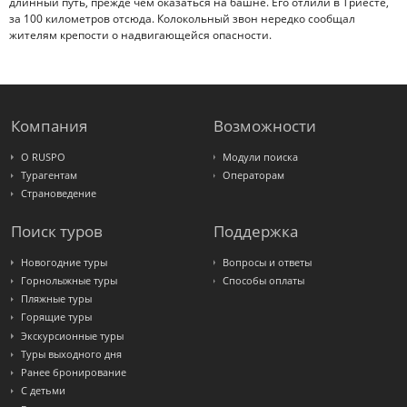
длинный путь, прежде чем оказаться на башне. Его отлили в Триесте,
за 100 километров отсюда. Колокольный звон нередко сообщал
жителям крепости о надвигающейся опасности.
Компания
Возможности
О RUSPO
Модули поиска
Турагентам
Операторам
Страноведение
Поиск туров
Поддержка
Новогодние туры
Вопросы и ответы
Горнолыжные туры
Способы оплаты
Пляжные туры
Горящие туры
Экскурсионные туры
Туры выходного дня
Ранее бронирование
С детьми