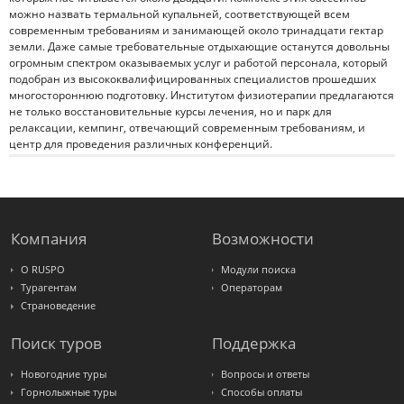
можно назвать термальной купальней, соответствующей всем
современным требованиям и занимающей около тринадцати гектар
земли. Даже самые требовательные отдыхающие останутся довольны
огромным спектром оказываемых услуг и работой персонала, который
подобран из высококвалифицированных специалистов прошедших
многостороннюю подготовку. Институтом физиотерапии предлагаются
не только восстановительные курсы лечения, но и парк для
релаксации, кемпинг, отвечающий современным требованиям, и
центр для проведения различных конференций.
Компания
Возможности
О RUSPO
Модули поиска
Турагентам
Операторам
Страноведение
Поиск туров
Поддержка
Новогодние туры
Вопросы и ответы
Горнолыжные туры
Способы оплаты