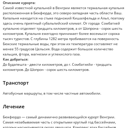
Описание курорта:
Самой известной купальней в Венгрии является термальная купальня
расположенная в Бюкфюрде, это северо-западная часть области Ваш.
Капальня находится на стыке подножий Кишалфельда и Альп, поэтому
здесь очень приятный субальпийский климат. От города Сомбатхей
купальню отделяет тридцать километров, а от Шопрона - сорок шесть
километров. Купальня ежегодно принимает более восемьсот сорока
тысяч туристов. С глубины 1282 метра пробиваются на поверхность
Бюкские термальные воды, при этом их температура составляет не
менее 55 градусов Цельсия. Вода содержит большое количество
кальция, фтора, магнезии и углекислого газа.
Как добраться:
До Будапешта - двести километров, до г. Сомбатхейи - тридцать
километров. До Шопрон - сорок шесть километров.
Транспорт
Автобусные маршруты, в том числе частные автомобили.
Лечение
Бюкфюрдо — самый динамично развивающийся курорт Венгрии.
Самая незабываемая часть с открытыми круглый год бассейнами,
которых насчитывается около двадцати. Комплекс этих бассейнов