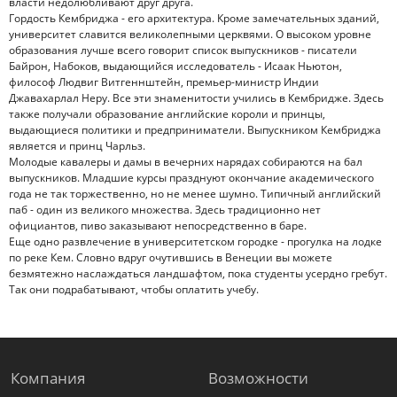
власти недолюбливают друг друга.
Гордость Кембриджа - его архитектура. Кроме замечательных зданий,
университет славится великолепными церквями. О высоком уровне
образования лучше всего говорит список выпускников - писатели
Байрон, Набоков, выдающийся исследователь - Исаак Ньютон,
философ Людвиг Витгеннштейн, премьер-министр Индии
Джавахарлал Неру. Все эти знаменитости учились в Кембридже. Здесь
также получали образование английские короли и принцы,
выдающиеся политики и предприниматели. Выпускником Кембриджа
является и принц Чарльз.
Молодые кавалеры и дамы в вечерних нарядах собираются на бал
выпускников. Младшие курсы празднуют окончание академического
года не так торжественно, но не менее шумно. Типичный английский
паб - один из великого множества. Здесь традиционно нет
официантов, пиво заказывают непосредственно в баре.
Еще одно развлечение в университетском городке - прогулка на лодке
по реке Кем. Словно вдруг очутившись в Венеции вы можете
безмятежно наслаждаться ландшафтом, пока студенты усердно гребут.
Так они подрабатывают, чтобы оплатить учебу.
Компания
Возможности