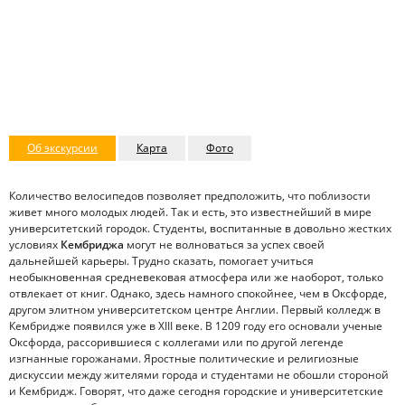
Об экскурсии
Карта
Фото
Количество велосипедов позволяет предположить, что поблизости
живет много молодых людей. Так и есть, это известнейший в мире
университетский городок. Студенты, воспитанные в довольно жестких
условиях
Кембриджа
могут не волноваться за успех своей
дальнейшей карьеры. Трудно сказать, помогает учиться
необыкновенная средневековая атмосфера или же наоборот, только
отвлекает от книг. Однако, здесь намного спокойнее, чем в Оксфорде,
другом элитном университетском центре Англии. Первый колледж в
Кембридже появился уже в XIII веке. В 1209 году его основали ученые
Оксфорда, рассорившиеся с коллегами или по другой легенде
изгнанные горожанами. Яростные политические и религиозные
дискуссии между жителями города и студентами не обошли стороной
и Кембридж. Говорят, что даже сегодня городские и университетские