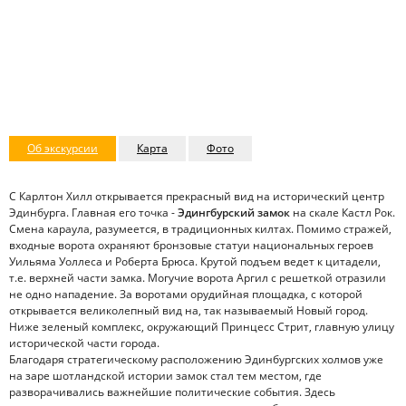
Об экскурсии
Карта
Фото
С Карлтон Хилл открывается прекрасный вид на исторический центр
Эдинбурга. Главная его точка -
Эдингбурский замок
на скале Кастл Рок.
Смена караула, разумеется, в традиционных килтах. Помимо стражей,
входные ворота охраняют бронзовые статуи национальных героев
Уильяма Уоллеса и Роберта Брюса. Крутой подъем ведет к цитадели,
т.е. верхней части замка. Могучие ворота Аргил с решеткой отразили
не одно нападение. За воротами орудийная площадка, с которой
открывается великолепный вид на, так называемый Новый город.
Ниже зеленый комплекс, окружающий Принцесс Стрит, главную улицу
исторической части города.
Благодаря стратегическому расположению Эдинбургских холмов уже
на заре шотландской истории замок стал тем местом, где
разворачивались важнейшие политические события. Здесь