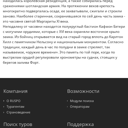
находилась королевская резиденция, а также собиралась перед
сражениями шотландская армия. На протяжении веков крепость
многократно подвергалась осаде, ее захватывали, сжигали и строили
заново. Наиболее старинная, сохранившаяся по сей день часть замка -
это часовня святой Маргариты XI века.
Неподалеку от часовни находится полукруглый бастион Кафмон Бэтери
с могучими орудиями, которые с XVI века охраняли восточное крыло
замка. Из бойниц открывается вид на старый город вплоть до Карлтон
Хилл с памятником Нельсону и национальным монументом. Согласно
традиции, каждый день в час по полудни в замке стреляет, так
называемое, «оружие времени». Это память по той поре, когда по
выстрелам орудий регулировали хронометры на суднах, стоящих у
берегов залива Форт.
Компания
Возможности
О RUSPO
Модули поиска
Турагентам
Операторам
Страноведение
Поиск туров
Поддержка