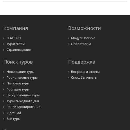
Компания
Возможности
О RUSPO
Модули поиска
Турагентам
Операторам
Страноведение
Поиск туров
Поддержка
Новогодние туры
Вопросы и ответы
Горнолыжные туры
Способы оплаты
Пляжные туры
Горящие туры
Экскурсионные туры
Туры выходного дня
Ранее бронирование
С детьми
Все туры