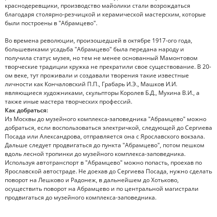
краснодеревщики, производство майолики стали возрождаться
благодаря столярно-резчицкой и керамической мастерским, которые
были построены в "Абрамцево".
Во времена революции, произошедшей в октябре 1917-ого года,
большевиками усадьба "Абрамцево" была передана народу и
получила статус музея, но тем не менее основанный Мамонтовом
творческие традиции кружка не прекратили свое существование. В 20-
ом веке, тут проживали и создавали творения такие известные
личности как Кончаловский П.П., Грабарь И.Э., Машков И.И.
являющиеся художниками, скульпторы Королев Б.Д., Мухина В.И., а
также иные мастера творческих профессий.
Как добраться:
Из Москвы до музейного комплекса-заповедника "Абрамцево" можно
добраться, если воспользоваться электричкой, следующей до Сергиева
Посада или Александрова, отправляется она с Ярославского вокзала.
Дальше следует продвигаться до пункта "Абрамцево", потом пешком
вдоль лесной тропинки до музейного комплекса-заповедника.
Используя автотранспорт в "Абрамцево" можно попасть, проехав по
Ярославской автостраде. Не доехав до Сергиева Посада, нужно сделать
поворот на Лешково и Радонеж, в дальнейшем до Хотьково,
осуществить поворот на Абрамцево и по центральной магистрали
продвигаться до музейного комплекса-заповедника.