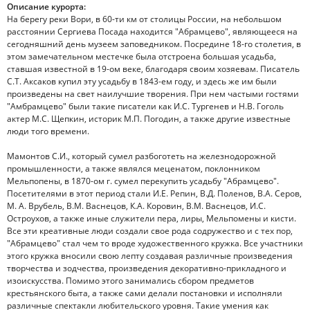
Описание курорта:
На берегу реки Вори, в 60-ти км от столицы России, на небольшом
расстоянии Сергиева Посада находится "Абрамцево", являющееся на
сегодняшний день музеем заповедником. Посредине 18-го столетия, в
этом замечательном местечке была отстроена большая усадьба,
ставшая известной в 19-ом веке, благодаря своим хозяевам. Писатель
С.Т. Аксаков купил эту усадьбу в 1843-ем году, и здесь же им были
произведены на свет наилучшие творения. При нем частыми гостями
"Амбрамцево" были такие писатели как И.С. Тургенев и Н.В. Гоголь
актер М.С. Щепкин, историк М.П. Погодин, а также другие известные
люди того времени.
Мамонтов С.И., который сумел разбоготеть на железнодорожной
промышленности, а также являлся меценатом, поклонником
Мельпопены, в 1870-ом г. сумел перекупить усадьбу "Абрамцево".
Посетителями в этот период стали И.Е. Репин, В.Д. Поленов, В.А. Серов,
М. А. Врубель, В.М. Васнецов, К.А. Коровин, В.М. Васнецов, И.С.
Остроухов, а также иные служители пера, лиры, Мельпомены и кисти.
Все эти креативные люди создали свое рода содружество и с тех пор,
"Абрамцево" стал чем то вроде художественного кружка. Все участники
этого кружка вносили свою лепту создавая различные произведения
творчества и зодчества, произведения декоративно-прикладного и
изоискусства. Помимо этого занимались сбором предметов
крестьянского быта, а также сами делали постановки и исполняли
различные спектакли любительского уровня. Такие умения как