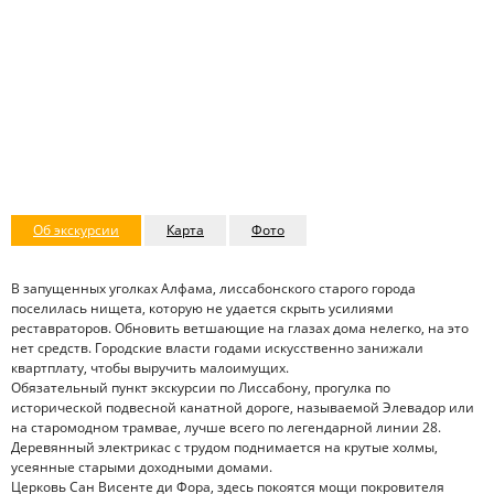
Об экскурсии
Карта
Фото
В запущенных уголках Алфама, лиссабонского старого города
поселилась нищета, которую не удается скрыть усилиями
реставраторов. Обновить ветшающие на глазах дома нелегко, на это
нет средств. Городские власти годами искусственно занижали
квартплату, чтобы выручить малоимущих.
Обязательный пункт экскурсии по Лиссабону, прогулка по
исторической подвесной канатной дороге, называемой Элевадор или
на старомодном трамвае, лучше всего по легендарной линии 28.
Деревянный электрикас с трудом поднимается на крутые холмы,
усеянные старыми доходными домами.
Церковь Сан Висенте ди Фора, здесь покоятся мощи покровителя