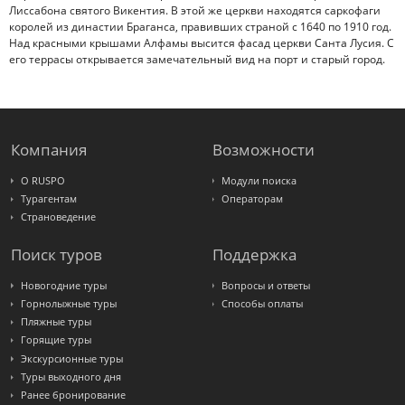
Лиссабона святого Викентия. В этой же церкви находятся саркофаги
королей из династии Браганса, правивших страной с 1640 по 1910 год.
Над красными крышами Алфамы высится фасад церкви Санта Лусия. С
его террасы открывается замечательный вид на порт и старый город.
Компания
Возможности
О RUSPO
Модули поиска
Турагентам
Операторам
Страноведение
Поиск туров
Поддержка
Новогодние туры
Вопросы и ответы
Горнолыжные туры
Способы оплаты
Пляжные туры
Горящие туры
Экскурсионные туры
Туры выходного дня
Ранее бронирование