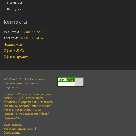
С детьми
Все туры
Контакты
Туристам:
8 800 100 54 34
Агентам:
8 800 100 54 34
Поддержка
Офис RUSPO
Офисы продаж
© 2009—2024 RUSPO –
система
подбора туров
. Все права
защищены.
Внимание!!! Все материалы и цены,
размещенные на сайте, носят
справочный характер и не являются
публичной офертой, определяемой
положениями Статьи 437 (2)
Гражданского кодекса Российской
Федерации.
Безопасность
|
Конфиденциальность
|
Соглашение