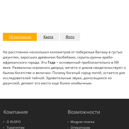
Об экскурсии
Карта
Фото
На расстоянии нескольких километров от побережья Ватаму в густых
джунглях, заросших древними баобабами, скрыты руины арабо-
африканского города. Это
Геде
– основанный приблизительно в XIII
веке. Развалины огромного дворца, мечети и домов свидетельствуют о
былом богатстве и величии. Почему богатый город погиб, остается для
исследователей тайной. Удивительные звуки, доносящиеся из
джунглей, делают это место еще более необычным.
Компания
Возможности
О RUSPO
Модули поиска
Турагентам
Операторам