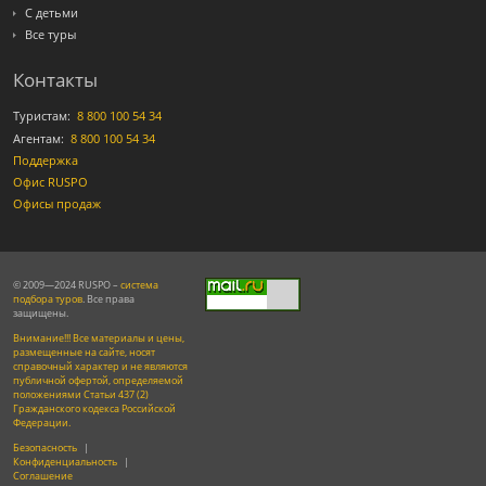
С детьми
Все туры
Контакты
Туристам:
8 800 100 54 34
Агентам:
8 800 100 54 34
Поддержка
Офис RUSPO
Офисы продаж
© 2009—2024 RUSPO –
система
подбора туров
. Все права
защищены.
Внимание!!! Все материалы и цены,
размещенные на сайте, носят
справочный характер и не являются
публичной офертой, определяемой
положениями Статьи 437 (2)
Гражданского кодекса Российской
Федерации.
Безопасность
|
Конфиденциальность
|
Соглашение