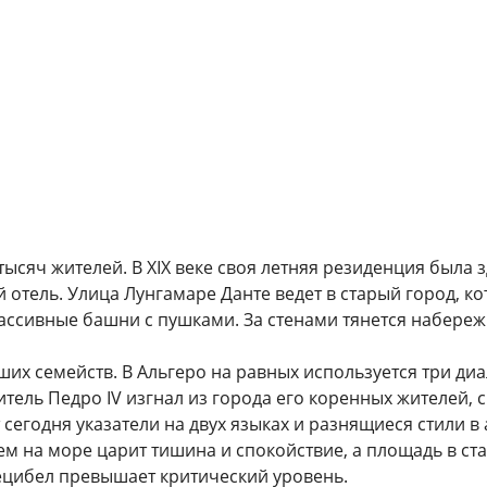
сяч жителей. В XIX веке своя летняя резиденция была зд
 отель. Улица Лунгамаре Данте ведет в старый город, 
массивные башни с пушками. За стенами тянется набереж
их семейств. В Альгеро на равных используется три диа
итель Педро IV изгнал из города его коренных жителей,
 сегодня указатели на двух языках и разнящиеся стили в 
м на море царит тишина и спокойствие, а площадь в ст
ецибел превышает критический уровень.