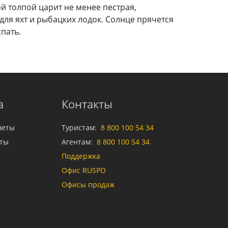
й толпой царит не менее пестрая,
ля яхт и рыбацких лодок. Солнце прячется
пать.
а
Контакты
веты
Туристам:
8 800 100 54 34
аты
Агентам:
8 800 100 54 34
Поддержка
Офис RUSPO
Офисы продаж