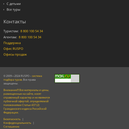
С детьми
Все туры
Контакты
Туристам:
8 800 100 54 34
Агентам:
8 800 100 54 34
Поддержка
Офис RUSPO
Офисы продаж
© 2009—2024 RUSPO –
система
подбора туров
. Все права
защищены.
Внимание!!! Все материалы и цены,
размещенные на сайте, носят
справочный характер и не являются
публичной офертой, определяемой
положениями Статьи 437 (2)
Гражданского кодекса Российской
Федерации.
Безопасность
|
Конфиденциальность
|
Соглашение