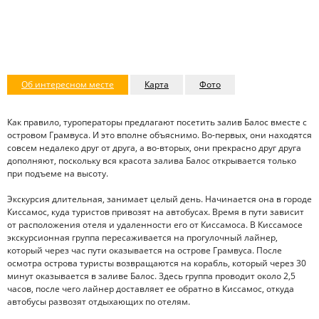
Об интересном месте
Карта
Фото
Как правило, туроператоры предлагают посетить залив Балос вместе с
островом Грамвуса. И это вполне объяснимо. Во-первых, они находятся
совсем недалеко друг от друга, а во-вторых, они прекрасно друг друга
дополняют, поскольку вся красота залива Балос открывается только
при подъеме на высоту.
Экскурсия длительная, занимает целый день. Начинается она в городе
Киссамос, куда туристов привозят на автобусах. Время в пути зависит
от расположения отеля и удаленности его от Киссамоса. В Киссамосе
экскурсионная группа пересаживается на прогулочный лайнер,
который через час пути оказывается на острове Грамвуса. После
осмотра острова туристы возвращаются на корабль, который через 30
минут оказывается в заливе Балос. Здесь группа проводит около 2,5
часов, после чего лайнер доставляет ее обратно в Киссамос, откуда
автобусы развозят отдыхающих по отелям.