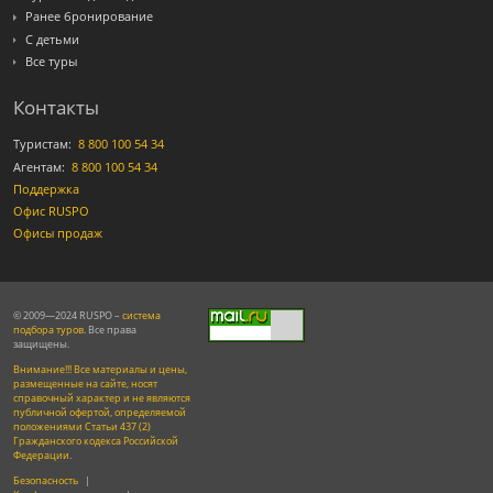
Ранее бронирование
С детьми
Все туры
Контакты
Туристам:
8 800 100 54 34
Агентам:
8 800 100 54 34
Поддержка
Офис RUSPO
Офисы продаж
© 2009—2024 RUSPO –
система
подбора туров
. Все права
защищены.
Внимание!!! Все материалы и цены,
размещенные на сайте, носят
справочный характер и не являются
публичной офертой, определяемой
положениями Статьи 437 (2)
Гражданского кодекса Российской
Федерации.
Безопасность
|