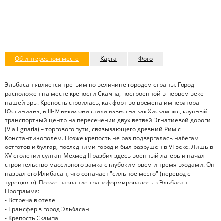
Об интересном месте
Карта
Фото
Эльбасан является третьим по величине городом страны. Город
расположен на месте крепости Скампа, построенной в первом веке
нашей эры. Крепость строилась, как форт во времена императора
Юстиниана, в III-IV веках она стала известна как Хискампис, крупный
транспортный центр на пересечении двух ветвей Эгнатиевой дороги
(Via Egnatia) – торгового пути, связывающего древний Рим с
Константинополем. Позже крепость не раз подвергалась набегам
остготов и булгар, последними город и был разрушен в VI веке. Лишь в
XV столетии султан Мехмед II разбил здесь военный лагерь и начал
строительство массивного замка с глубоким рвом и тремя входами. Он
назвал его Илибасан, что означает "сильное место" (перевод с
турецкого). Позже название трансформировалось в Эльбасан.
Программа:
- Встреча в отеле
- Трансфер в город Эльбасан
- Крепость Скампа