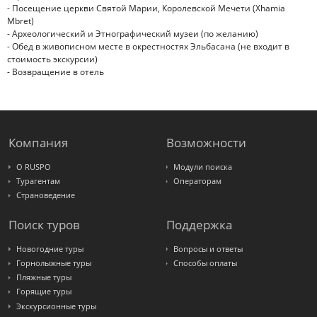
- Посещение церкви Святой Марии, Королевской Мечети (Xhamia
Mbret)
- Археологический и Этнографический музеи (по желанию)
- Обед в живописном месте в окрестностях Эльбасана (не входит в
стоимость экскурсии)
- Возвращение в отель
Компания
Возможности
О RUSPO
Модули поиска
Турагентам
Операторам
Страноведение
Поиск туров
Поддержка
Новогодние туры
Вопросы и ответы
Горнолыжные туры
Способы оплаты
Пляжные туры
Горящие туры
Экскурсионные туры