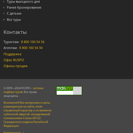
Туры выходного дня
Ранее бронирование
С детьми
Все туры
Контакты
Туристам:
8 800 100 54 34
Агентам:
8 800 100 54 34
Поддержка
Офис RUSPO
Офисы продаж
© 2009—2024 RUSPO –
система
подбора туров
. Все права
защищены.
Внимание!!! Все материалы и цены,
размещенные на сайте, носят
справочный характер и не являются
публичной офертой, определяемой
положениями Статьи 437 (2)
Гражданского кодекса Российской
Федерации.
Безопасность
|