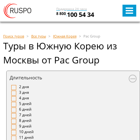
Поддержка 24 часа
100 54 34
8 800
Поиск туров
Все туры
Южная Корея
Pac Group
Туры в Южную Корею из
Москвы от Pac Group
Длительность
2 дня
3 дня
4 дня
5 дней
6 дней
7 дней
8 дней
9 дней
10 дней
11 дней