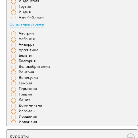
Индонезия
Гянджа
Грузия
Даламан
Индия
Душанбе
Азербайджан
Ереван
Бахрейн
Остальные страны
Иваново
Беларусь
Ижевск
Австрия
Армения
Измир
Албания
Иркутск
Андорра
Йошкар-Ола
Аргентина
Калининград
Бельгия
Калуга
Болгария
Камчатка
Великобритания
Караганда
Венгрия
Кемерово
Венесуэла
Киров
Гамбия
Краснодар
Германия
Красноярск
Греция
Курган
Дания
Курск
Доминикана
Кутаиси
Израиль
Кызыл
Иордания
Ленкорань
Ирландия
Магадан
Испания
Магнитогорск
Италия
Курорты