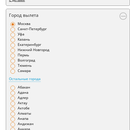
Город вылета
Москва
Санкт-Петербург
Уфа
Казань
Екатеринбург
Нижний Новгород
Пермь
Волгоград
Тюмень
Самара
Остальные города
Абакан
Адана
Адлер
Актау
Актобе
Алматы
Анапа
Андижан
Анкара