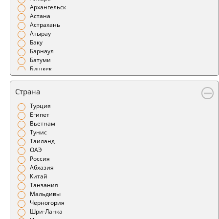
Архангельск
Астана
Астрахань
Атырау
Баку
Барнаул
Батуми
Бишкек
Благовещенск
Бодрум
Страна
Братск
Брест
Турция
Бугульма
Египет
Бухара
Вьетнам
Варшава
Тунис
Великий Устюг
Таиланд
Витебск
ОАЭ
Владивосток
Россия
Владикавказ
Абхазия
Владимир
Китай
Воронеж
Танзания
Геленджик
Мальдивы
Гомель
Черногория
Горно-Алтайск
Шри-Ланка
Грозный