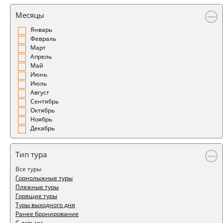
Месяцы
Январь
Февраль
Март
Апрель
Май
Июнь
Июль
Август
Сентябрь
Октябрь
Ноябрь
Декабрь
Тип тура
Все туры
Горнолыжные туры
Пляжные туры
Горящие туры
Туры выходного дня
Ранее бронирование
С детьми