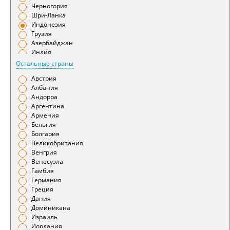
Гомель
Черногория
Горно-Алтайск
Шри-Ланка
Грозный
Индонезия
Гянджа
Грузия
Даламан
Азербайджан
Душанбе
Индия
Ереван
Бахрейн
Остальные страны
Иваново
Беларусь
Ижевск
Австрия
Марокко
Измир
Албания
Иркутск
Андорра
Йошкар-Ола
Аргентина
Калининград
Армения
Калуга
Бельгия
Камчатка
Болгария
Караганда
Великобритания
Кемерово
Венгрия
Киров
Венесуэла
Краснодар
Гамбия
Красноярск
Германия
Курган
Греция
Курск
Дания
Кутаиси
Доминикана
Кызыл
Израиль
Ленкорань
Иордания