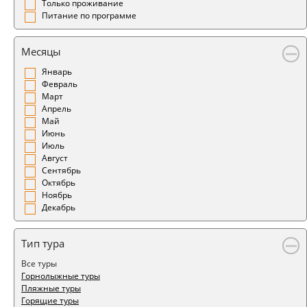
Только проживание
Питание по программе
Месяцы
Январь
Февраль
Март
Апрель
Май
Июнь
Июль
Август
Сентябрь
Октябрь
Ноябрь
Декабрь
Тип тура
Все туры
Горнолыжные туры
Пляжные туры
Горящие туры