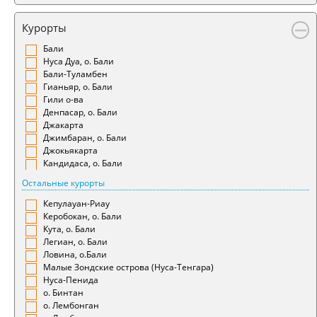
Магадан
Ирландия
Магнитогорск
Испания
Курорты
Махачкала
Италия
Минеральные Воды
Казахстан
Бали
Минск
Камбоджа
Нуса Дуа, о. Бали
Мурманск
Катар
Бали-Туламбен
Набережные Челны
Кения
Гианьяр, о. Бали
Назрань
Кипр
Гили о-ва
Нальчик
Киргизия
Денпасар, о. Бали
Нарьян-Мар
Коста-Рика
Джакарта
Нахичевань
Куба
Джимбаран, о. Бали
Нижневартовск
Латвия
Джокьякарта
Нижнекамск
Литва
Кандидаса, о. Бали
Новокузнецк
Люксембург
Остальные курорты
Новосибирск
Маврикий
Новый Уренгой
Малайзия
Кепулауан-Риау
Норильск
Мальта
Керобокан, о. Бали
Ноябрьск
Мексика
Кута, о. Бали
Нукус
Монако
Легиан, о. Бали
Омск
Нидерланды
Ловина, о.Бали
Оренбург
Норвегия
Малые Зондские острова (Нуса-Тенгара)
Орск
Оман
Нуса-Пенида
Осака
Панама
о. Бинтан
Ош
Португалия
о. Лембонган
Пенза
Румыния