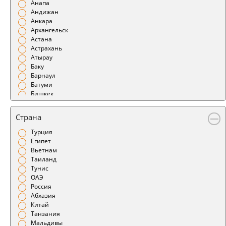
Анапа
Андижан
Анкара
Архангельск
Астана
Астрахань
Атырау
Баку
Барнаул
Батуми
Бишкек
Благовещенск
Бодрум
Страна
Братск
Брест
Турция
Бугульма
Египет
Бухара
Вьетнам
Варшава
Таиланд
Великий Устюг
Тунис
Витебск
ОАЭ
Владивосток
Россия
Владикавказ
Абхазия
Владимир
Китай
Воронеж
Танзания
Геленджик
Мальдивы