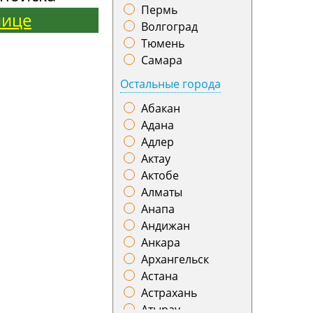
Пермь
нице
Волгоград
Тюмень
Самара
Остальные города
Абакан
Адана
Адлер
Актау
Актобе
Алматы
Анапа
Андижан
Анкара
Архангельск
Астана
Астрахань
Атырау