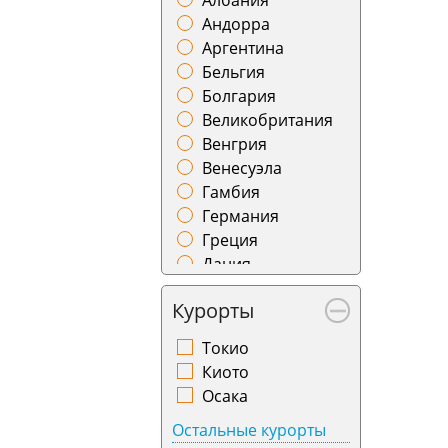
Албания
Гомель
Азербайджан
Андорра
Горно-Алтайск
Бахрейн
Аргентина
Грозный
Беларусь
Бельгия
Гянджа
Армения
Болгария
Даламан
Великобритания
Душанбе
Венгрия
Ереван
Венесуэла
Иваново
Гамбия
Ижевск
Германия
Измир
Греция
Иркутск
Дания
Йошкар-Ола
Доминикана
Калининград
Курорты
Израиль
Калуга
Иордания
Камчатка
Токио
Ирландия
Караганда
Киото
Испания
Кемерово
Осака
Италия
Киров
Остальные курорты
Казахстан
Краснодар