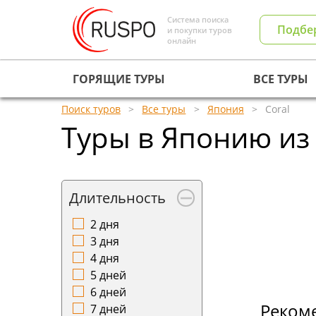
Система поиска
Подбе
и покупки туров
онлайн
ГОРЯЩИЕ ТУРЫ
ВСЕ ТУРЫ
Поиск туров
Все туры
Япония
Coral
Туры в Японию из 
Длительность
2 дня
3 дня
4 дня
5 дней
6 дней
Реком
7 дней