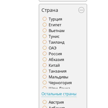
Баку
Страна
Барнаул
Батуми
Турция
Бишкек
Египет
Благовещенск
Вьетнам
Бодрум
Тунис
Братск
Таиланд
Брест
ОАЭ
Бугульма
Россия
Бухара
Абхазия
Варшава
Китай
Великий Устюг
Танзания
Витебск
Мальдивы
Владивосток
Черногория
Владикавказ
Шри-Ланка
Владимир
Остальные страны
Индонезия
Воронеж
Грузия
Австрия
Геленджик
Индия