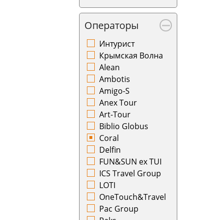
Камбоджа
Красноярск
Катар
Курган
Операторы
Кения
Курск
Кипр
Кутаиси
Интурист
Киргизия
Кызыл
Крымская Волна
Коста-Рика
Ленкорань
Alean
Куба
Магадан
Ambotis
Латвия
Магнитогорск
Amigo-S
Литва
Махачкала
Anex Tour
Люксембург
Минеральные
Art-Tour
Маврикий
Воды
Biblio Globus
Малайзия
Минск
Coral
Мальта
Мурманск
Delfin
Марокко
Набережные
FUN&SUN ex TUI
Мексика
Челны
ICS Travel Group
Монако
Назрань
LOTI
Нидерланды
Нальчик
OneTouch&Travel
Норвегия
Нарьян-Мар
Pac Group
Оман
Нахичевань