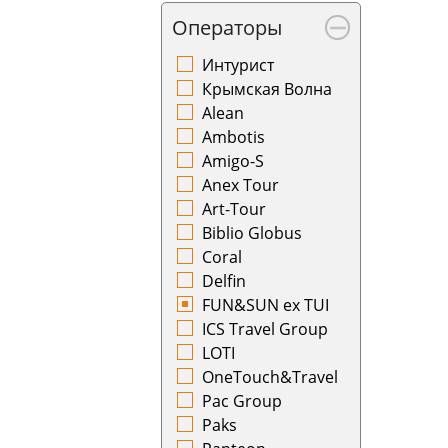
Камбоджа
Красноярск
Операторы
Катар
Курган
Кения
Курск
Интурист
Кипр
Кутаиси
Крымская Волна
Киргизия
Кызыл
Alean
Коста-Рика
Ленкорань
Ambotis
Куба
Магадан
Amigo-S
Латвия
Магнитогорск
Anex Tour
Литва
Махачкала
Art-Tour
Люксембург
Минеральные
Biblio Globus
Маврикий
Воды
Coral
Малайзия
Минск
Delfin
Мальта
Мурманск
FUN&SUN ex TUI
Марокко
Набережные
ICS Travel Group
Мексика
Челны
LOTI
Монако
Назрань
OneTouch&Travel
Нидерланды
Нальчик
Pac Group
Норвегия
Нарьян-Мар
Paks
Оман
Нахичевань