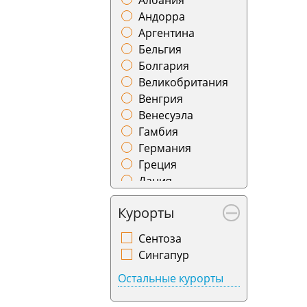
Албания
Гомель
Азербайджан
Андорра
Горно-Алтайск
Бахрейн
Аргентина
Грозный
Беларусь
Бельгия
Гянджа
Армения
Болгария
Даламан
Великобритания
Душанбе
Венгрия
Ереван
Венесуэла
Иваново
Гамбия
Ижевск
Германия
Измир
Греция
Иркутск
Дания
Йошкар-Ола
Доминикана
Калининград
Курорты
Израиль
Калуга
Иордания
Камчатка
Сентоза
Ирландия
Караганда
Сингапур
Испания
Кемерово
Остальные курорты
Италия
Киров
Казахстан
Краснодар