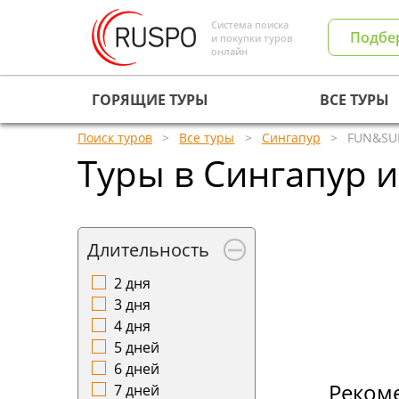
Система поиска
Подбе
и покупки туров
онлайн
ГОРЯЩИЕ ТУРЫ
ВСЕ ТУРЫ
Поиск туров
Все туры
Сингапур
FUN&SUN
Туры в Сингапур 
Длительность
2 дня
3 дня
4 дня
5 дней
6 дней
Реком
7 дней