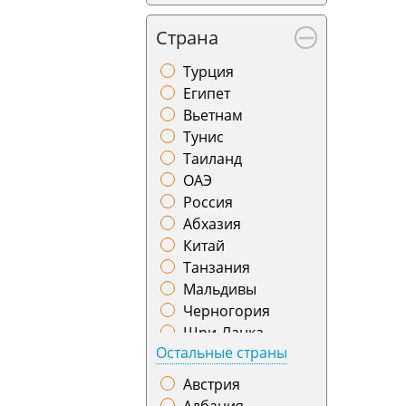
Баку
Страна
Барнаул
Батуми
Турция
Бишкек
Египет
Благовещенск
Вьетнам
Бодрум
Тунис
Братск
Таиланд
Брест
ОАЭ
Бугульма
Россия
Бухара
Абхазия
Варшава
Китай
Великий Устюг
Танзания
Витебск
Мальдивы
Владивосток
Черногория
Владикавказ
Шри-Ланка
Владимир
Остальные страны
Индонезия
Воронеж
Грузия
Австрия
Геленджик
Индия