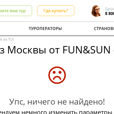
Подд
рите мне тур
Где купить?
8 80
ТУРОПЕРАТОРЫ
СТРАНОВ
 ex TUI
из Москвы от FUN&SUN 
Упс, ничего не найдено!
ендуем немного изменить параметры 