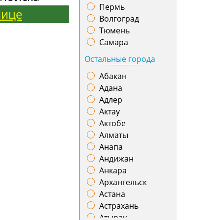
Пермь
нице
Волгоград
Тюмень
Самара
Остальные города
Абакан
Адана
Адлер
Актау
Актобе
Алматы
Анапа
Андижан
Анкара
Архангельск
Астана
Астрахань
Атырау