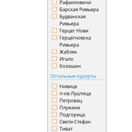
Рафаиловичи
Испания
Киров
Барская Ривьера
Италия
Краснодар
Будванская
Казахстан
Красноярск
Ривьера
Камбоджа
Курган
Герцег Нови
Катар
Курск
Герцегновска
Кения
Кутаиси
Ривьера
Кипр
Кызыл
Жабляк
Киргизия
Ленкорань
Игало
Коста-Рика
Магадан
Колашин
Куба
Магнитогорск
Остальные курорты
Латвия
Махачкала
Литва
Минеральные
Нивице
Люксембург
Воды
п-ов Луштица
Маврикий
Минск
Петровац
Малайзия
Мурманск
Плужине
Мальта
Набережные
Подгорица
Мексика
Челны
Свети-Стефан
Монако
Назрань
Тиват