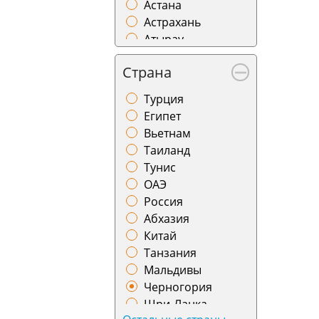
Астана
Астрахань
Атырау
Баку
Страна
Барнаул
Батуми
Турция
Бишкек
Египет
Благовещенск
Вьетнам
Бодрум
Таиланд
Братск
Тунис
Брест
ОАЭ
Бугульма
Россия
Бухара
Абхазия
Варшава
Китай
Великий Устюг
Танзания
Витебск
Мальдивы
Владивосток
Черногория
Владикавказ
Шри-Ланка
Владимир