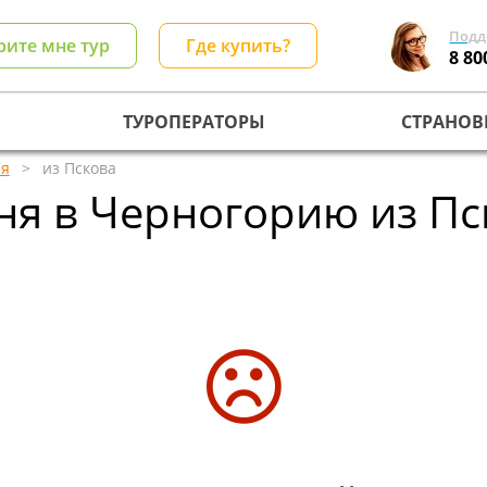
Подд
рите мне тур
Где купить?
8 80
ТУРОПЕРАТОРЫ
СТРАНОВ
ия
из Пскова
ня в Черногорию из Пск