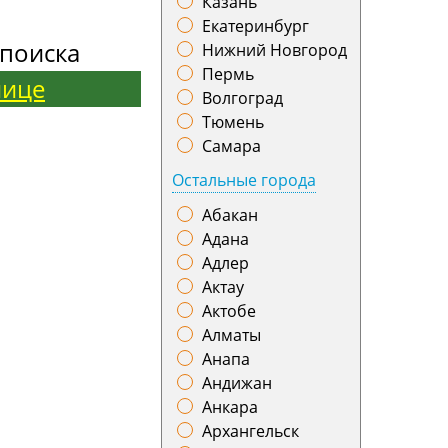
Казань
Екатеринбург
поиска
Нижний Новгород
Пермь
нице
Волгоград
Тюмень
Самара
Остальные города
Абакан
Адана
Адлер
Актау
Актобе
Алматы
Анапа
Андижан
Анкара
Архангельск