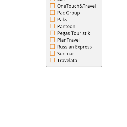
Чехия
Камчатский
OneTouch&Travel
Швейцария
Псков
Pac Group
Швеция
Ростов-на-Дону
Paks
Эстония
Самарканд
Panteon
ЮАР
Саранск
Pegas Touristik
Южная Корея
Саратов
PlanTravel
Ямайка
Симферополь
Russian Express
Япония
Сочи
Sunmar
Ставрополь
Travelata
Стамбул
Сургут
Сухум
Сыктывкар
Тамбов
Ташкент
Тбилиси
Тобольск
Токио
Томск