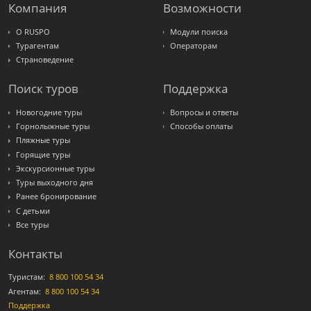
Express
Компания
Возможности
Интурист
Travelata
О RUSPO
Модули поиска
Турагентам
Операторам
Страноведение
Поиск туров
Поддержка
Новогодние туры
Вопросы и ответы
Горнолыжные туры
Способы оплаты
Пляжные туры
Горящие туры
Экскурсионные туры
Туры выходного дня
Ранее бронирование
С детьми
Все туры
Контакты
Туристам:
8 800 100 54 34
Агентам:
8 800 100 54 34
Поддержка