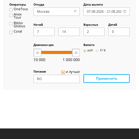
Операторы
Откуда
Даты вылета
OneTouch&Travel
Anex
Tour
Biblio
Ночей
Взрослых
Детей
Globus
Coral
ICS
Travel
Group
Диапазон цен
Валюта
Pegas
руб.
€ / $
Touristik
Art-Tour
10 000
1 000 000
Delfin
Panteon
и лучше
Питание
Ambotis
Применить
Paks
Amigo-S
Pac
Group
Alean
Sunmar
PlanTravel
FUN&SUN
ex TUI
Крымская
Волна
LOTI
Russian