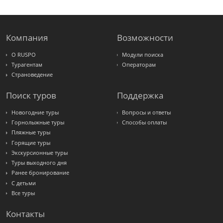
Крымская
Волна
LOTI
Russian
Express
Компания
Возможности
Интурист
Travelata
О RUSPO
Модули поиска
Турагентам
Операторам
Страноведение
Поиск туров
Поддержка
Новогодние туры
Вопросы и ответы
Горнолыжные туры
Способы оплаты
Пляжные туры
Горящие туры
Экскурсионные туры
Туры выходного дня
Ранее бронирование
С детьми
Все туры
Контакты