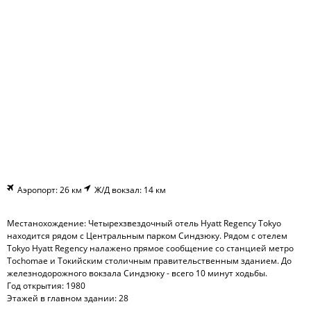
Аэропорт: 26 км
Ж/Д вокзал: 14 км
Местанохождение: Четырехзвездочный отель Hyatt Regency Tokyo
находится рядом с Центральным парком Синдзюку. Рядом с отелем
Tokyo Hyatt Regency налажено прямое сообщение со станцией метро
Tochomae и Токийским столичным правительственным зданием. До
железнодорожного вокзала Синдзюку - всего 10 минут ходьбы.
Год открытия: 1980
Этажей в главном здании: 28