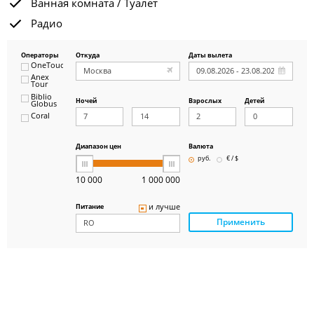
Ванная комната / Туалет
Радио
Операторы
Откуда
Даты вылета
OneTouch&Travel
Anex
Tour
Biblio
Ночей
Взрослых
Детей
Globus
Coral
ICS
Travel
Group
Диапазон цен
Валюта
Pegas
руб.
€ / $
Touristik
Art-Tour
10 000
1 000 000
Delfin
Panteon
и лучше
Питание
Ambotis
Применить
Paks
Amigo-S
Pac
Group
Alean
Sunmar
PlanTravel
FUN&SUN
ex TUI