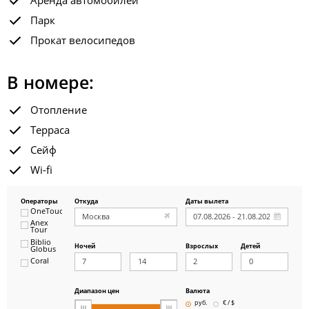
Аренда автомобилей
Парк
Прокат велосипедов
В номере:
Отопление
Терраса
Сейф
Wi-fi
Операторы
Откуда
Даты вылета
OneTouch&Travel
Anex
Tour
Biblio
Ночей
Взрослых
Детей
Globus
Coral
ICS
Travel
Group
Диапазон цен
Валюта
Pegas
руб.
€ / $
Touristik