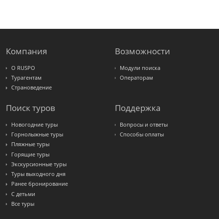
FUN&SUN
ex TUI
Крымская
Волна
LOTI
Russian
Express
Компания
Возможности
Интурист
Travelata
О RUSPO
Модули поиска
Турагентам
Операторам
Страноведение
Поиск туров
Поддержка
Новогодние туры
Вопросы и ответы
Горнолыжные туры
Способы оплаты
Пляжные туры
Горящие туры
Экскурсионные туры
Туры выходного дня
Ранее бронирование
С детьми
Все туры