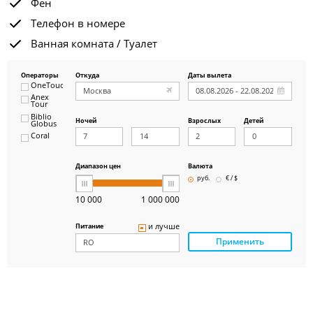
Фен
Телефон в номере
Ванная комната / Туалет
Операторы
Откуда
Даты вылета
OneTouch&Travel
Anex
Tour
Biblio
Ночей
Взрослых
Детей
Globus
Coral
ICS
Travel
Group
Диапазон цен
Валюта
Pegas
руб.
€ / $
Touristik
Art-Tour
10 000
1 000 000
Delfin
Panteon
и лучше
Питание
Ambotis
Применить
Paks
Amigo-S
Pac
Group
Alean
Sunmar
PlanTravel