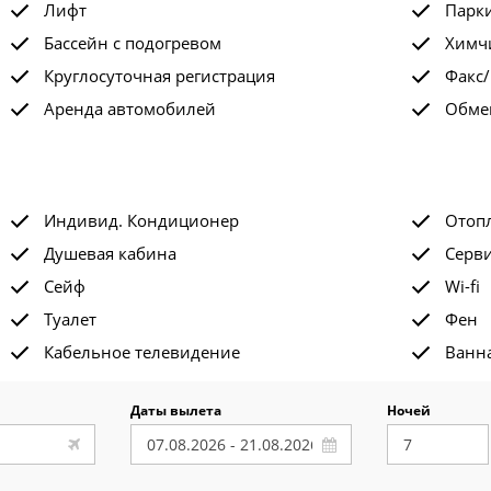
Лифт
Парк
Бассейн с подогревом
Химчи
Круглосуточная регистрация
Факс/
Аренда автомобилей
Обме
Индивид. Кондиционер
Отоп
Душевая кабина
Серви
Сейф
Wi-fi
Туалет
Фен
Кабельное телевидение
Ванна
Даты вылета
Ночей