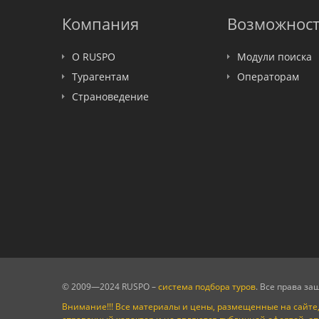
Travelata
Компания
Возможнос
О RUSPO
Модули поиска
Турагентам
Операторам
Страноведение
© 2009—2024 RUSPO –
система подбора туров
. Все права з
Внимание!!! Все материалы и цены, размещенные на сайте,