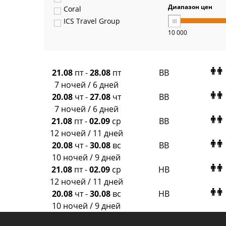
Диапазон цен
Coral
ICS Travel Group
10 000
Pegas Touristik
Art-Tour
Delfin
Panteon
21.08
пт
-
28.08
пт
BB
Ambotis
7 ночей / 6 дней
Paks
20.08
чт
-
27.08
чт
BB
Amigo-S
7 ночей / 6 дней
Pac Group
21.08
пт
-
02.09
ср
BB
Alean
12 ночей / 11 дней
Sunmar
20.08
чт
-
30.08
вс
BB
PlanTravel
10 ночей / 9 дней
FUN&SUN ex TUI
21.08
пт
-
02.09
ср
HB
Крымская Волна
12 ночей / 11 дней
LOTI
20.08
чт
-
30.08
вс
HB
Russian Express
10 ночей / 9 дней
Интурист