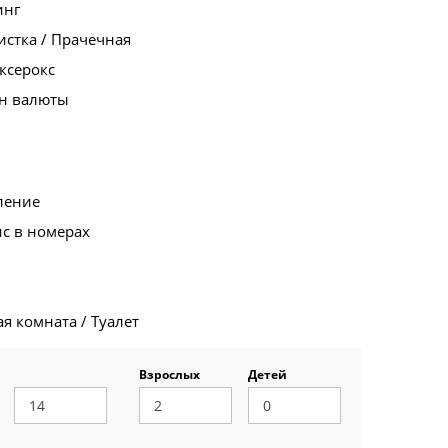
инг
стка / Прачечная
ксерокс
н валюты
ление
с в номерах
я комната / Туалет
Взрослых
Детей