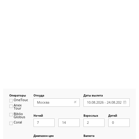
Операторы
Откуда
Даты вылета
OneTouch&Travel
Anex
Tour
Biblio
Ночей
Взрослых
Детей
Globus
Coral
ICS
Travel
Group
Диапазон цен
Валюта