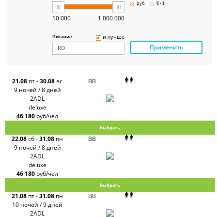
Pegas
руб.
€ / $
Touristik
Art-Tour
10 000
1 000 000
Delfin
Panteon
и лучше
Питание
Ambotis
Применить
Paks
Amigo-S
Pac
Group
Alean
21.08
пт
-
30.08
вс
BB
Sunmar
9 ночей / 8 дней
PlanTravel
2ADL
FUN&SUN
deluxe
ex TUI
46 180
руб/чел
Крымская
Волна
Выбрать
LOTI
22.08
сб
-
31.08
пн
BB
Russian
Express
9 ночей / 8 дней
Интурист
2ADL
Travelata
deluxe
46 180
руб/чел
Выбрать
21.08
пт
-
31.08
пн
BB
10 ночей / 9 дней
2ADL