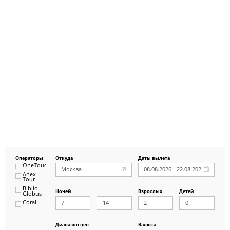
Операторы
Откуда
Даты вылета
OneTouch&Travel
Anex
Tour
Biblio
Ночей
Взрослых
Детей
Globus
Coral
ICS
Travel
Group
Диапазон цен
Валюта