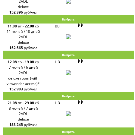
2ADL
deluxe
152 396
руб/чел
Выбрать
11.08
вт
-
22.08
сб
BB
11 ночей / 10 дней
2ADL
deluxe
152 565
руб/чел
Выбрать
12.08
ср
-
19.08
ср
HB
7 ночей / 6 дней
2ADL
deluxe room (with
vinwonder access)*
152 903
руб/чел
Выбрать
21.08
пт
-
29.08
сб
HB
8 ночей / 7 дней
2ADL
deluxe
153 245
руб/чел
Выбрать