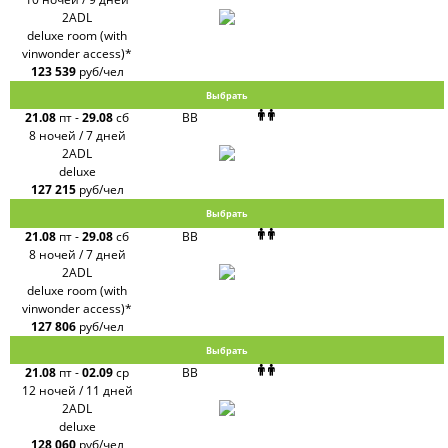
2ADL
deluxe room (with
vinwonder access)*
123 539
руб/чел
Выбрать
21.08
пт
-
29.08
сб
BB
8 ночей / 7 дней
2ADL
deluxe
127 215
руб/чел
Выбрать
21.08
пт
-
29.08
сб
BB
8 ночей / 7 дней
2ADL
deluxe room (with
vinwonder access)*
127 806
руб/чел
Выбрать
21.08
пт
-
02.09
ср
BB
12 ночей / 11 дней
2ADL
deluxe
128 060
руб/чел