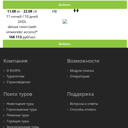
Выбрать
11.08
вт
-
22.08
сб
HB
11 ночей / 10 дней
2ADL
deluxe room (with
vinwonder access)*
168 113
руб/чел
Выбрать
Компания
Возможности
О RUSPO
Модули поиска
Турагентам
Операторам
Страноведение
Поиск туров
Поддержка
Новогодние туры
Вопросы и ответы
Горнолыжные туры
Способы оплаты
Пляжные туры
Горящие туры
Экскурсионные туры