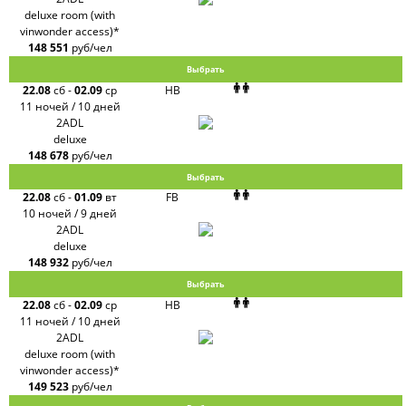
deluxe room (with
vinwonder access)*
148 551
руб/чел
Выбрать
22.08
сб
-
02.09
ср
HB
11 ночей / 10 дней
2ADL
deluxe
148 678
руб/чел
Выбрать
22.08
сб
-
01.09
вт
FB
10 ночей / 9 дней
2ADL
deluxe
148 932
руб/чел
Выбрать
22.08
сб
-
02.09
ср
HB
11 ночей / 10 дней
2ADL
deluxe room (with
vinwonder access)*
149 523
руб/чел