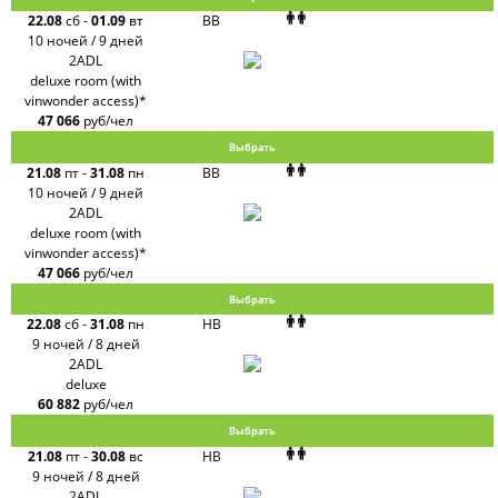
22.08
сб
-
01.09
вт
BB
10 ночей / 9 дней
2ADL
deluxe room (with
vinwonder access)*
47 066
руб/чел
Выбрать
21.08
пт
-
31.08
пн
BB
10 ночей / 9 дней
2ADL
deluxe room (with
vinwonder access)*
47 066
руб/чел
Выбрать
22.08
сб
-
31.08
пн
HB
9 ночей / 8 дней
2ADL
deluxe
60 882
руб/чел
Выбрать
21.08
пт
-
30.08
вс
HB
9 ночей / 8 дней
2ADL