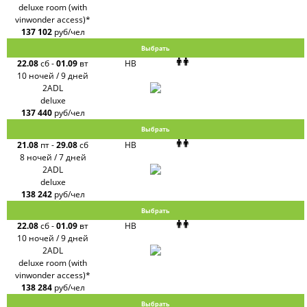
deluxe room (with
vinwonder access)*
137 102
руб/чел
Выбрать
22.08
сб
-
01.09
вт
HB
10 ночей / 9 дней
2ADL
deluxe
137 440
руб/чел
Выбрать
21.08
пт
-
29.08
сб
HB
8 ночей / 7 дней
2ADL
deluxe
138 242
руб/чел
Выбрать
22.08
сб
-
01.09
вт
HB
10 ночей / 9 дней
2ADL
deluxe room (with
vinwonder access)*
138 284
руб/чел
Выбрать