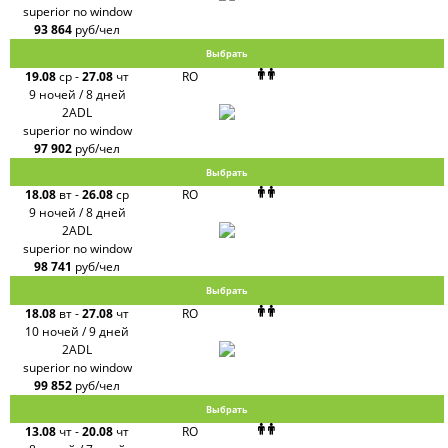
FUN&SUN
superior no window
ex TUI
93 864
руб/чел
Крымская
Волна
Выбрать
LOTI
19.08
ср
-
27.08
чт
RO
Russian
Express
9 ночей / 8 дней
Интурист
2ADL
Travelata
superior no window
97 902
руб/чел
Выбрать
18.08
вт
-
26.08
ср
RO
9 ночей / 8 дней
2ADL
superior no window
98 741
руб/чел
Выбрать
18.08
вт
-
27.08
чт
RO
10 ночей / 9 дней
2ADL
superior no window
99 852
руб/чел
Выбрать
13.08
чт
-
20.08
чт
RO