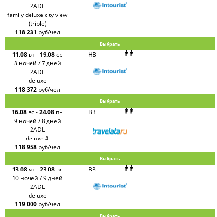
2ADL
family deluxe city view
(triple)
118 231
руб/чел
Выбрать
11.08
вт
-
19.08
ср
HB
8 ночей / 7 дней
2ADL
deluxe
118 372
руб/чел
Выбрать
16.08
вс
-
24.08
пн
BB
9 ночей / 8 дней
2ADL
deluxe #
118 958
руб/чел
Выбрать
13.08
чт
-
23.08
вс
BB
10 ночей / 9 дней
2ADL
deluxe
119 000
руб/чел
Выбрать