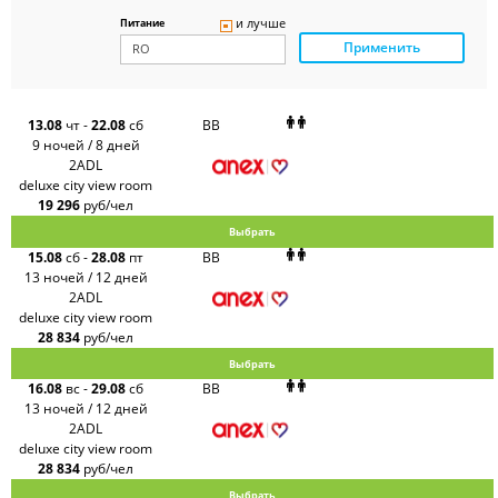
Panteon
и лучше
Питание
Ambotis
Применить
Paks
Amigo-S
Pac
Group
Alean
13.08
чт
-
22.08
сб
BB
Sunmar
9 ночей / 8 дней
PlanTravel
2ADL
FUN&SUN
deluxe city view room
ex TUI
19 296
руб/чел
Крымская
Волна
Выбрать
LOTI
15.08
сб
-
28.08
пт
BB
Russian
Express
13 ночей / 12 дней
Интурист
2ADL
Travelata
deluxe city view room
28 834
руб/чел
Выбрать
16.08
вс
-
29.08
сб
BB
13 ночей / 12 дней
2ADL
deluxe city view room
28 834
руб/чел
Выбрать