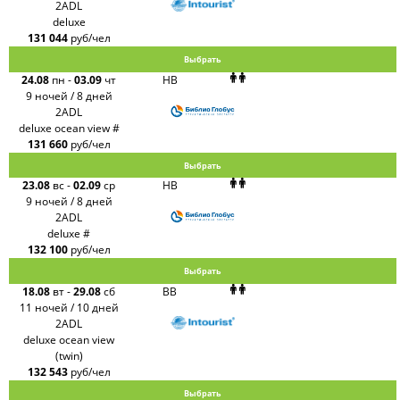
2ADL
deluxe
131 044
руб/чел
Выбрать
24.08
пн
-
03.09
чт
HB
9 ночей / 8 дней
2ADL
deluxe ocean view #
131 660
руб/чел
Выбрать
23.08
вс
-
02.09
ср
HB
9 ночей / 8 дней
2ADL
deluxe #
132 100
руб/чел
Выбрать
18.08
вт
-
29.08
сб
BB
11 ночей / 10 дней
2ADL
deluxe ocean view
(twin)
132 543
руб/чел
Выбрать