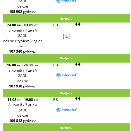
2ADL
deluxe
105 902
руб/чел
Выбрать
24.08
пн
-
01.09
вт
BB
8 ночей / 7 дней
2ADL
deluxe city view (king or
twin)
107 340
руб/чел
Выбрать
16.08
вс
-
24.08
пн
BB
8 ночей / 7 дней
2ADL
deluxe
107 930
руб/чел
Выбрать
11.08
вт
-
19.08
ср
BB
8 ночей / 7 дней
2ADL
deluxe
109 812
руб/чел
Выбрать