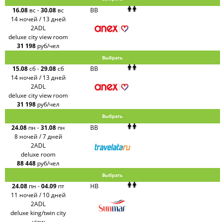
16.08
вс
-
30.08
вс
BB
14 ночей / 13 дней
2ADL
deluxe city view room
31 198
руб/чел
Выбрать
15.08
сб
-
29.08
сб
BB
14 ночей / 13 дней
2ADL
deluxe city view room
31 198
руб/чел
Выбрать
24.08
пн
-
31.08
пн
BB
8 ночей / 7 дней
2ADL
deluxe room
88 448
руб/чел
Выбрать
24.08
пн
-
04.09
пт
HB
11 ночей / 10 дней
2ADL
deluxe king/twin city
view