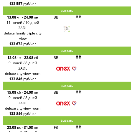
133 557
руб/чел
Выбрать
13.08
чт
-
24.08
пн
BB
11 ночей / 10 дней
2ADL
deluxe family triple city
view
133 672
руб/чел
Выбрать
13.08
чт
-
22.08
сб
BB
9 ночей / 8 дней
2ADL
deluxe city view room
133 846
руб/чел
Выбрать
15.08
сб
-
24.08
пн
BB
9 ночей / 8 дней
2ADL
deluxe city view room
133 846
руб/чел
Выбрать
23.08
вс
-
31.08
пн
FB