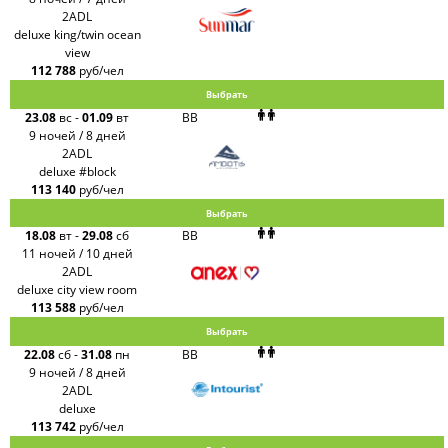
2ADL
deluxe king/twin ocean
view
112 788
руб/чел
Выбрать
23.08
вс
-
01.09
вт
BB
9 ночей / 8 дней
2ADL
deluxe #block
113 140
руб/чел
Выбрать
18.08
вт
-
29.08
сб
BB
11 ночей / 10 дней
2ADL
deluxe city view room
113 588
руб/чел
Выбрать
22.08
сб
-
31.08
пн
BB
9 ночей / 8 дней
2ADL
deluxe
113 742
руб/чел