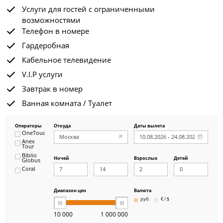
Услуги для гостей с ограниченными
возможностями
Телефон в номере
Гардеробная
Кабельное телевидение
V.I.P услуги
Завтрак в номер
Ванная комната / Туалет
Операторы
Откуда
Даты вылета
OneTouch&Travel
Anex
Tour
Biblio
Ночей
Взрослых
Детей
Globus
Coral
ICS
Travel
Group
Диапазон цен
Валюта
Pegas
руб.
€ / $
Touristik
Art-Tour
10 000
1 000 000
Delfin