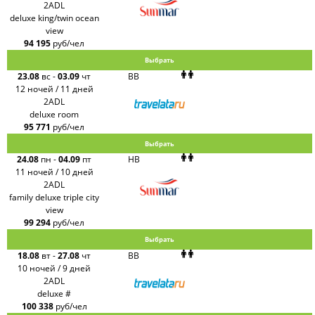
2ADL
deluxe king/twin ocean
view
94 195
руб/чел
Выбрать
23.08
вс
-
03.09
чт
BB
12 ночей / 11 дней
2ADL
deluxe room
95 771
руб/чел
Выбрать
24.08
пн
-
04.09
пт
HB
11 ночей / 10 дней
2ADL
family deluxe triple city
view
99 294
руб/чел
Выбрать
18.08
вт
-
27.08
чт
BB
10 ночей / 9 дней
2ADL
deluxe #
100 338
руб/чел