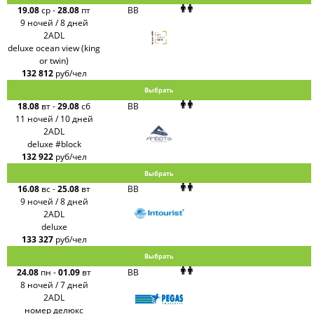
19.08
ср
-
28.08
пт
BB
9 ночей / 8 дней
2ADL
deluxe ocean view (king
or twin)
132 812
руб/чел
Выбрать
18.08
вт
-
29.08
сб
BB
11 ночей / 10 дней
2ADL
deluxe #block
132 922
руб/чел
Выбрать
16.08
вс
-
25.08
вт
BB
9 ночей / 8 дней
2ADL
deluxe
133 327
руб/чел
Выбрать
24.08
пн
-
01.09
вт
BB
8 ночей / 7 дней
2ADL
номер делюкс