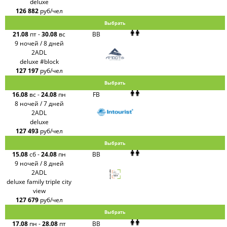
deluxe
126 882
руб/чел
Выбрать
21.08
пт
-
30.08
вс
BB
9 ночей / 8 дней
2ADL
deluxe #block
127 197
руб/чел
Выбрать
16.08
вс
-
24.08
пн
FB
8 ночей / 7 дней
2ADL
deluxe
127 493
руб/чел
Выбрать
15.08
сб
-
24.08
пн
BB
9 ночей / 8 дней
2ADL
deluxe family triple city
view
127 679
руб/чел
Выбрать
17.08
пн
-
28.08
пт
BB