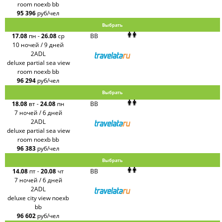
room noexb bb
95 396
руб/чел
Выбрать
17.08
пн
-
26.08
ср
BB
10 ночей / 9 дней
2ADL
deluxe partial sea view
room noexb bb
96 294
руб/чел
Выбрать
18.08
вт
-
24.08
пн
BB
7 ночей / 6 дней
2ADL
deluxe partial sea view
room noexb bb
96 383
руб/чел
Выбрать
14.08
пт
-
20.08
чт
BB
7 ночей / 6 дней
2ADL
deluxe city view noexb
bb
96 602
руб/чел