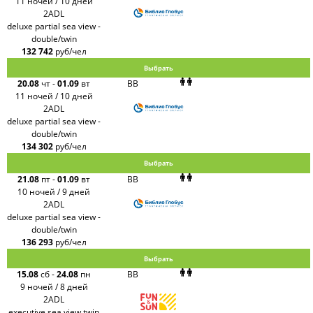
11 ночей / 10 дней
2ADL
deluxe partial sea view -
double/twin
132 742
руб/чел
Выбрать
20.08
чт
-
01.09
вт
BB
11 ночей / 10 дней
2ADL
deluxe partial sea view -
double/twin
134 302
руб/чел
Выбрать
21.08
пт
-
01.09
вт
BB
10 ночей / 9 дней
2ADL
deluxe partial sea view -
double/twin
136 293
руб/чел
Выбрать
15.08
сб
-
24.08
пн
BB
9 ночей / 8 дней
2ADL
executive sea view twin