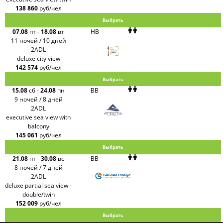
138 860
руб/чел
Выбрать
07.08
пт
-
18.08
вт
HB
11 ночей / 10 дней
2ADL
deluxe city view
142 574
руб/чел
Выбрать
15.08
сб
-
24.08
пн
BB
9 ночей / 8 дней
2ADL
executive sea view with
balcony
145 061
руб/чел
Выбрать
21.08
пт
-
30.08
вс
BB
8 ночей / 7 дней
2ADL
deluxe partial sea view -
double/twin
152 009
руб/чел
Выбрать