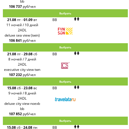
bb
106 737
руб/чел
Выбрать
21.08
пт
-
01.09
вт
BB
11 ночей / 10 дней
2ADL
deluxe sea view (twin)
106 841
руб/чел
Выбрать
21.08
пт
-
29.08
сб
BB
8 ночей / 7 дней
2ADL
executive city view twn
107 232
руб/чел
Выбрать
15.08
сб
-
23.08
вс
BB
9 ночей / 8 дней
2ADL
deluxe city view noexb
bb
107 852
руб/чел
Выбрать
15.08
сб
-
24.08
пн
BB