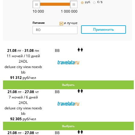
Pegas
руб.
€ / $
Touristik
Art-Tour
10 000
1 000 000
Delfin
Panteon
и лучше
Питание
Ambotis
Применить
Paks
Amigo-S
Pac
Group
Alean
21.08
пт
-
31.08
пн
BB
Sunmar
11 ночей / 10 дней
PlanTravel
2ADL
FUN&SUN
deluxe city view noexb
ex TUI
bb
Крымская
Волна
91 312
руб/чел
LOTI
Выбрать
Russian
Express
21.08
пт
-
27.08
чт
BB
Интурист
7 ночей / 6 дней
Travelata
2ADL
deluxe city view noexb
bb
92 305
руб/чел
Выбрать
21.08
пт
-
27.08
чт
BB