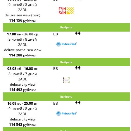
9 ночей / 8 дней
2ADL
deluxe sea view (twin)
114 156
руб/чел
Выбрать
17.08
пн
-
26.08
ср
BB
9 ночей / 8 дней
2ADL
deluxe partial sea view
114 288
руб/чел
Выбрать
08.08
сб
-
16.08
вс
BB
8 ночей / 7 дней
2ADL
deluxe city view
114 492
руб/чел
Выбрать
16.08
вс
-
25.08
вт
BB
9 ночей / 8 дней
2ADL
deluxe city view
114 842
руб/чел