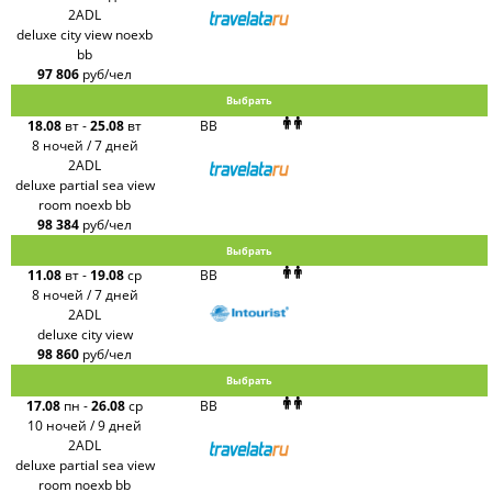
2ADL
deluxe city view noexb
bb
97 806
руб/чел
Выбрать
18.08
вт
-
25.08
вт
BB
8 ночей / 7 дней
2ADL
deluxe partial sea view
room noexb bb
98 384
руб/чел
Выбрать
11.08
вт
-
19.08
ср
BB
8 ночей / 7 дней
2ADL
deluxe city view
98 860
руб/чел
Выбрать
17.08
пн
-
26.08
ср
BB
10 ночей / 9 дней
2ADL
deluxe partial sea view
room noexb bb