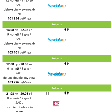
12 ночей / 11 дней
2ADL
deluxe city view noexb
bb
101 354
руб/чел
Выбрать
14.08
пт
-
22.08
сб
BB
9 ночей / 8 дней
2ADL
deluxe city view noexb
bb
103 101
руб/чел
Выбрать
12.08
ср
-
20.08
чт
BB
9 ночей / 8 дней
2ADL
deluxe double city view
103 276
руб/чел
Выбрать
21.08
пт
-
29.08
сб
BB
8 ночей / 7 дней
2ADL
premier double city
view