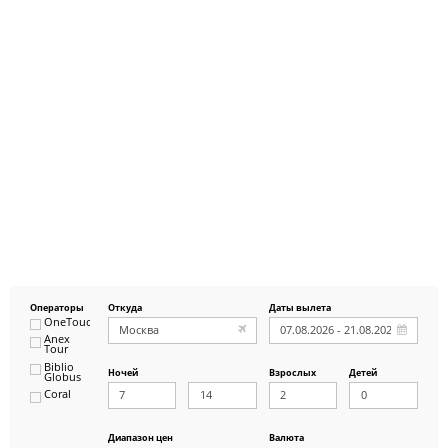
Операторы
Откуда
Даты вылета
OneTouch&Travel
Anex
Tour
Biblio
Ночей
Взрослых
Детей
Globus
Coral
ICS
Travel
Group
Диапазон цен
Валюта