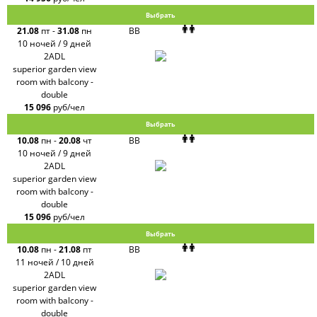
Выбрать
21.08
пт
-
31.08
пн
BB
10 ночей / 9 дней
2ADL
superior garden view
room with balcony -
double
15 096
руб/чел
Выбрать
10.08
пн
-
20.08
чт
BB
10 ночей / 9 дней
2ADL
superior garden view
room with balcony -
double
15 096
руб/чел
Выбрать
10.08
пн
-
21.08
пт
BB
11 ночей / 10 дней
2ADL
superior garden view
room with balcony -
double