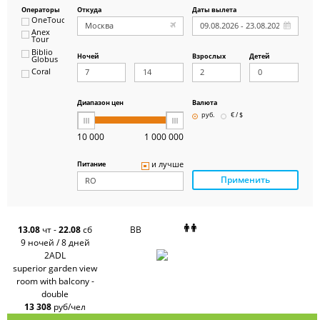
Операторы
Откуда
Даты вылета
OneTouch&Travel
Anex
Tour
Biblio
Ночей
Взрослых
Детей
Globus
Coral
ICS
Travel
Group
Диапазон цен
Валюта
Pegas
руб.
€ / $
Touristik
Art-Tour
10 000
1 000 000
Delfin
Panteon
и лучше
Питание
Ambotis
Применить
Paks
Amigo-S
Pac
Group
Alean
13.08
чт
-
22.08
сб
BB
Sunmar
9 ночей / 8 дней
PlanTravel
2ADL
FUN&SUN
superior garden view
ex TUI
room with balcony -
Крымская
Волна
double
LOTI
13 308
руб/чел
Russian