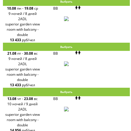
Express
Выбрать
Интурист
10.08
пн
-
19.08
ср
BB
Travelata
9 ночей / 8 дней
2ADL
superior garden view
room with balcony -
double
13 433
руб/чел
Выбрать
21.08
пт
-
30.08
вс
BB
9 ночей / 8 дней
2ADL
superior garden view
room with balcony -
double
13 433
руб/чел
Выбрать
13.08
чт
-
23.08
вс
BB
10 ночей / 9 дней
2ADL
superior garden view
room with balcony -
double
14 956
руб/чел