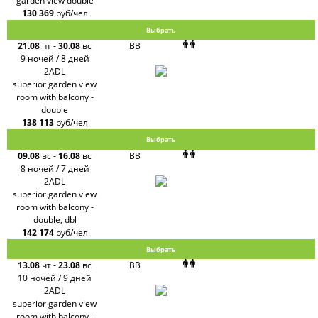
garden view double
130 369
руб/чел
Выбрать
21.08
пт
-
30.08
вс
BB
9 ночей / 8 дней
2ADL
superior garden view
room with balcony -
double
138 113
руб/чел
Выбрать
09.08
вс
-
16.08
вс
BB
8 ночей / 7 дней
2ADL
superior garden view
room with balcony -
double, dbl
142 174
руб/чел
Выбрать
13.08
чт
-
23.08
вс
BB
10 ночей / 9 дней
2ADL
superior garden view
room with balcony -