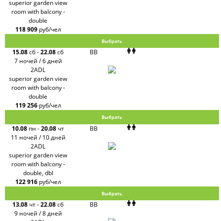
superior garden view
room with balcony -
double
118 909
руб/чел
Выбрать
15.08
сб
-
22.08
сб
BB
7 ночей / 6 дней
2ADL
superior garden view
room with balcony -
double
119 256
руб/чел
Выбрать
10.08
пн
-
20.08
чт
BB
11 ночей / 10 дней
2ADL
superior garden view
room with balcony -
double, dbl
122 916
руб/чел
Выбрать
13.08
чт
-
22.08
сб
BB
9 ночей / 8 дней