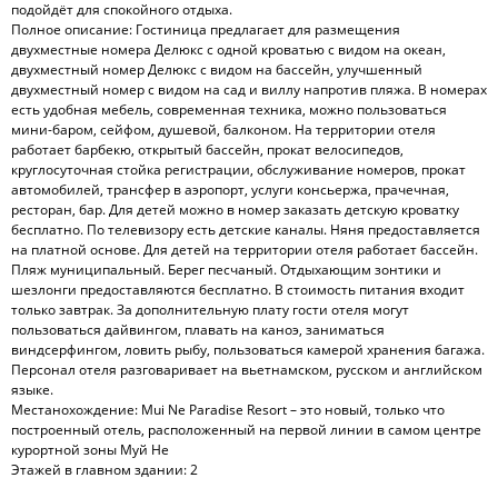
подойдёт для спокойного отдыха.
Полное описание: Гостиница предлагает для размещения
двухместные номера Делюкс с одной кроватью с видом на океан,
двухместный номер Делюкс с видом на бассейн, улучшенный
двухместный номер с видом на сад и виллу напротив пляжа. В номерах
есть удобная мебель, современная техника, можно пользоваться
мини-баром, сейфом, душевой, балконом. На территории отеля
работает барбекю, открытый бассейн, прокат велосипедов,
круглосуточная стойка регистрации, обслуживание номеров, прокат
автомобилей, трансфер в аэропорт, услуги консьержа, прачечная,
ресторан, бар. Для детей можно в номер заказать детскую кроватку
бесплатно. По телевизору есть детские каналы. Няня предоставляется
на платной основе. Для детей на территории отеля работает бассейн.
Пляж муниципальный. Берег песчаный. Отдыхающим зонтики и
шезлонги предоставляются бесплатно. В стоимость питания входит
только завтрак. За дополнительную плату гости отеля могут
пользоваться дайвингом, плавать на каноэ, заниматься
виндсерфингом, ловить рыбу, пользоваться камерой хранения багажа.
Персонал отеля разговаривает на вьетнамском, русском и английском
языке.
Местанохождение: Mui Ne Paradise Resort – это новый, только что
построенный отель, расположенный на первой линии в самом центре
курортной зоны Муй Не
Этажей в главном здании: 2