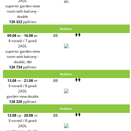
2ADL
superior garden view
room with balcony -
double
126 322
руб/чел
Выбрать
09.08
вс
-
16.08
вс
BB
8 ночей / 7 дней
2ADL
superior garden view
room with balcony -
double, dbl
126 734
руб/чел
Выбрать
13.08
чт
-
21.08
пт
BB
9 ночей / 8 дней
2ADL
garden view double
128 320
руб/чел
Выбрать
12.08
ср
-
20.08
чт
BB
9 ночей / 8 дней
2ADL