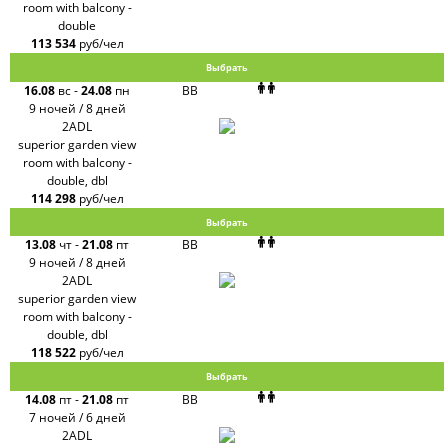
room with balcony -
double
113 534
руб/чел
Выбрать
16.08
вс
-
24.08
пн
BB
9 ночей / 8 дней
2ADL
superior garden view
room with balcony -
double, dbl
114 298
руб/чел
Выбрать
13.08
чт
-
21.08
пт
BB
9 ночей / 8 дней
2ADL
superior garden view
room with balcony -
double, dbl
118 522
руб/чел
Выбрать
14.08
пт
-
21.08
пт
BB
7 ночей / 6 дней
2ADL