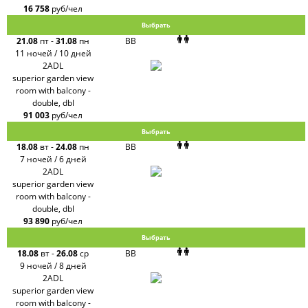
16 758
руб/чел
Выбрать
21.08
пт
-
31.08
пн
BB
11 ночей / 10 дней
2ADL
superior garden view
room with balcony -
double, dbl
91 003
руб/чел
Выбрать
18.08
вт
-
24.08
пн
BB
7 ночей / 6 дней
2ADL
superior garden view
room with balcony -
double, dbl
93 890
руб/чел
Выбрать
18.08
вт
-
26.08
ср
BB
9 ночей / 8 дней
2ADL
superior garden view
room with balcony -