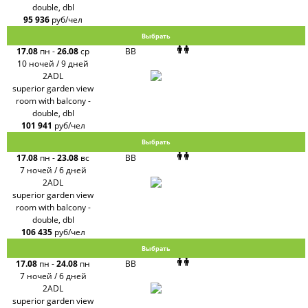
double, dbl
95 936
руб/чел
Выбрать
17.08
пн
-
26.08
ср
BB
10 ночей / 9 дней
2ADL
superior garden view
room with balcony -
double, dbl
101 941
руб/чел
Выбрать
17.08
пн
-
23.08
вс
BB
7 ночей / 6 дней
2ADL
superior garden view
room with balcony -
double, dbl
106 435
руб/чел
Выбрать
17.08
пн
-
24.08
пн
BB
7 ночей / 6 дней
2ADL
superior garden view