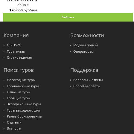
double
176 868
руб/чел
Выбрать
Компания
Возможности
О RUSPO
Модули поиска
Турагентам
Операторам
Страноведение
Поиск туров
Поддержка
Новогодние туры
Вопросы и ответы
Горнолыжные туры
Способы оплаты
Пляжные туры
Горящие туры
Экскурсионные туры
Туры выходного дня
Ранее бронирование
С детьми
Все туры