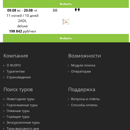
Выбрать
09.08
вс
-
20.08
чт
BB
11 ночей / 10 дней
2ADL
deluxe
198 842
руб/чел
Выбрать
Компания
Возможности
О RUSPO
Модули поиска
Турагентам
Операторам
Страноведение
Поиск туров
Поддержка
Новогодние туры
Вопросы и ответы
Горнолыжные туры
Способы оплаты
Пляжные туры
Горящие туры
Экскурсионные туры
Туры выходного дня