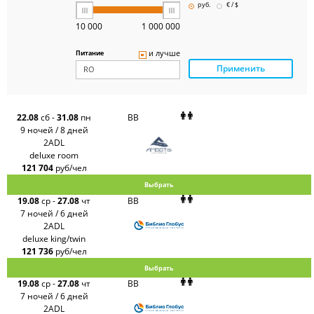
Pegas
руб.
€ / $
Touristik
Art-Tour
10 000
1 000 000
Delfin
Panteon
и лучше
Питание
Ambotis
Применить
Paks
Amigo-S
Pac
Group
Alean
22.08
сб
-
31.08
пн
BB
Sunmar
9 ночей / 8 дней
PlanTravel
2ADL
FUN&SUN
deluxe room
ex TUI
121 704
руб/чел
Крымская
Волна
Выбрать
LOTI
19.08
ср
-
27.08
чт
BB
Russian
Express
7 ночей / 6 дней
Интурист
2ADL
Travelata
deluxe king/twin
121 736
руб/чел
Выбрать
19.08
ср
-
27.08
чт
BB
7 ночей / 6 дней
2ADL