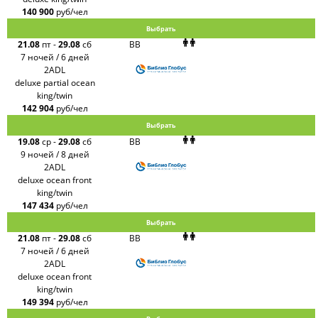
140 900
руб/чел
Выбрать
21.08
пт
-
29.08
сб
BB
7 ночей / 6 дней
2ADL
deluxe partial ocean
king/twin
142 904
руб/чел
Выбрать
19.08
ср
-
29.08
сб
BB
9 ночей / 8 дней
2ADL
deluxe ocean front
king/twin
147 434
руб/чел
Выбрать
21.08
пт
-
29.08
сб
BB
7 ночей / 6 дней
2ADL
deluxe ocean front
king/twin
149 394
руб/чел