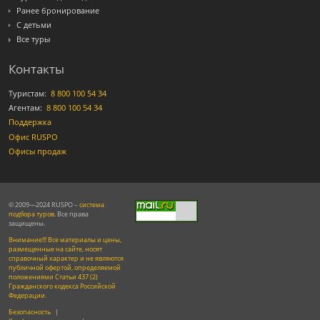
Ранее бронирование
С детьми
Все туры
Контакты
Туристам:
8 800 100 54 34
Агентам:
8 800 100 54 34
Поддержка
Офис RUSPO
Офисы продаж
© 2009—2024 RUSPO –
система
подбора туров
. Все права
защищены.
Внимание!!! Все материалы и цены,
размещенные на сайте, носят
справочный характер и не являются
публичной офертой, определяемой
положениями Статьи 437 (2)
Гражданского кодекса Российской
Федерации.
Безопасность
|