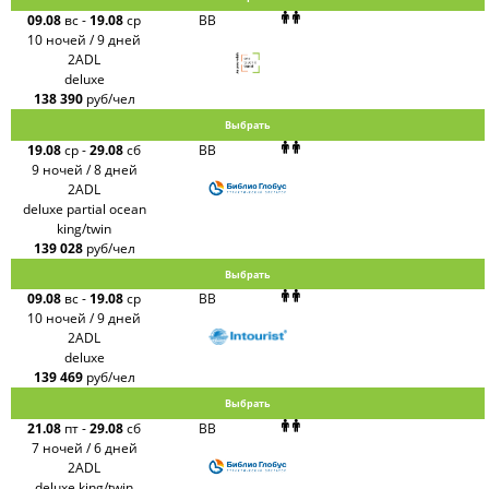
09.08
вс
-
19.08
ср
BB
10 ночей / 9 дней
2ADL
deluxe
138 390
руб/чел
Выбрать
19.08
ср
-
29.08
сб
BB
9 ночей / 8 дней
2ADL
deluxe partial ocean
king/twin
139 028
руб/чел
Выбрать
09.08
вс
-
19.08
ср
BB
10 ночей / 9 дней
2ADL
deluxe
139 469
руб/чел
Выбрать
21.08
пт
-
29.08
сб
BB
7 ночей / 6 дней
2ADL
deluxe king/twin