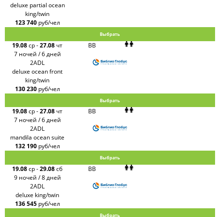
deluxe partial ocean
king/twin
123 740
руб/чел
Выбрать
19.08
ср
-
27.08
чт
BB
7 ночей / 6 дней
2ADL
deluxe ocean front
king/twin
130 230
руб/чел
Выбрать
19.08
ср
-
27.08
чт
BB
7 ночей / 6 дней
2ADL
mandila ocean suite
132 190
руб/чел
Выбрать
19.08
ср
-
29.08
сб
BB
9 ночей / 8 дней
2ADL
deluxe king/twin
136 545
руб/чел
Выбрать