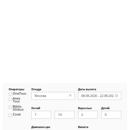
Операторы
Откуда
Даты вылета
OneTouch&Travel
Anex
Tour
Biblio
Ночей
Взрослых
Детей
Globus
Coral
ICS
Travel
Group
Диапазон цен
Валюта