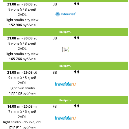
21.08
пт
-
30.08
вс
BB
9 ночей / 8 дней
2ADL
light studio city view
152 906
руб/чел
Выбрать
21.08
пт
-
30.08
вс
BB
9 ночей / 8 дней
2ADL
light studio city view
165 766
руб/чел
Выбрать
21.08
пт
-
29.08
сб
BB
9 ночей / 8 дней
2ADL
light twin studio
177 123
руб/чел
Выбрать
14.08
пт
-
20.08
чт
FB
7 ночей / 6 дней
2ADL
light studio - double, dbl
217 911
руб/чел