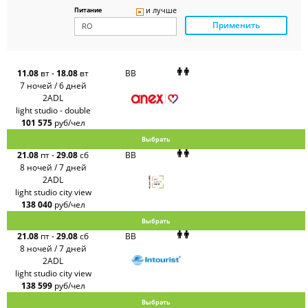
Panteon
и лучше
Питание
Ambotis
Применить
Paks
Amigo-S
Pac
Group
Alean
11.08
вт
-
18.08
вт
BB
Sunmar
7 ночей / 6 дней
PlanTravel
2ADL
FUN&SUN
light studio - double
ex TUI
101 575
руб/чел
Крымская
Волна
Выбрать
LOTI
21.08
пт
-
29.08
сб
BB
Russian
Express
8 ночей / 7 дней
Интурист
2ADL
Travelata
light studio city view
138 040
руб/чел
Выбрать
21.08
пт
-
29.08
сб
BB
8 ночей / 7 дней
2ADL
light studio city view
138 599
руб/чел
Выбрать