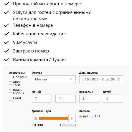
Проводной интернет в номере
Услуги для гостей с ограниченными
возможностями
Телефон в номере
Кабельное телевидение
V.I.P услуги
Завтрак в номер
Ванная комната / Туалет
Операторы
Откуда
Даты вылета
OneTouch&Travel
Anex
Tour
Biblio
Ночей
Взрослых
Детей
Globus
Coral
ICS
Travel
Group
Диапазон цен
Валюта
Pegas
руб.
€ / $
Touristik
Art-Tour
10 000
1 000 000
Delfin