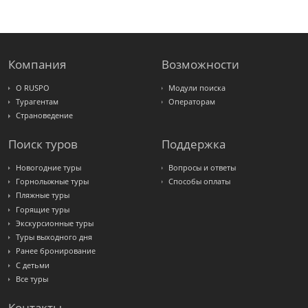
FUN&SUN
ex TUI
Крымская
Волна
LOTI
Russian
Express
Компания
Возможности
Интурист
Travelata
О RUSPO
Модули поиска
Турагентам
Операторам
Страноведение
Поиск туров
Поддержка
Новогодние туры
Вопросы и ответы
Горнолыжные туры
Способы оплаты
Пляжные туры
Горящие туры
Экскурсионные туры
Туры выходного дня
Ранее бронирование
С детьми
Все туры
Контакты