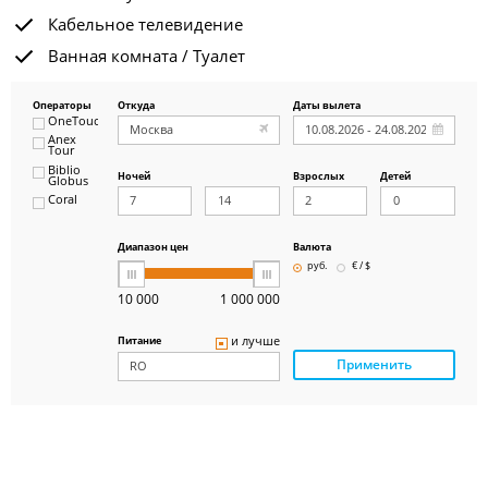
Кабельное телевидение
Ванная комната / Туалет
Операторы
Откуда
Даты вылета
OneTouch&Travel
Anex
Tour
Biblio
Ночей
Взрослых
Детей
Globus
Coral
ICS
Travel
Group
Диапазон цен
Валюта
Pegas
руб.
€ / $
Touristik
Art-Tour
10 000
1 000 000
Delfin
Panteon
и лучше
Питание
Ambotis
Применить
Paks
Amigo-S
Pac
Group
Alean
Sunmar
PlanTravel