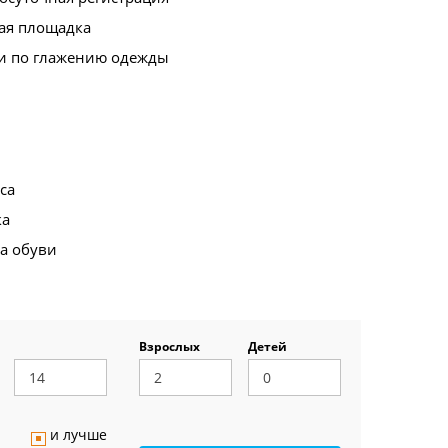
ая площадка
ги по глажению одежды
са
ка
а обуви
Взрослых
Детей
и лучше