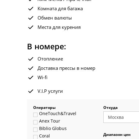
Комната для багажа
Обмен валюты
Места для курения
В номере:
Отопление
Доставка прессы в номер
Wi-fi
V.I.P услуги
Операторы
Откуда
OneTouch&Travel
Anex Tour
Biblio Globus
Диапазон цен
Coral