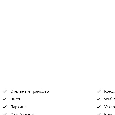
Отельный трансфер
Конд
Лифт
Wi-fi 
Паркинг
Ускор
Факс/ксерокс
Кругл