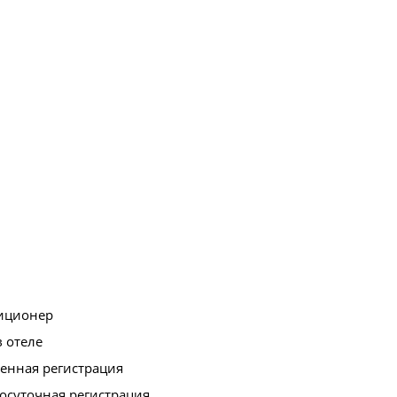
иционер
в отеле
енная регистрация
осуточная регистрация