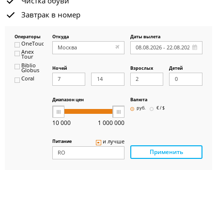
Чистка обуви
Завтрак в номер
Операторы
Откуда
Даты вылета
OneTouch&Travel
Anex
Tour
Biblio
Ночей
Взрослых
Детей
Globus
Coral
ICS
Travel
Group
Диапазон цен
Валюта
Pegas
руб.
€ / $
Touristik
Art-Tour
10 000
1 000 000
Delfin
Panteon
и лучше
Питание
Ambotis
Применить
Paks
Amigo-S
Pac
Group
Alean
Sunmar
PlanTravel
FUN&SUN
ex TUI