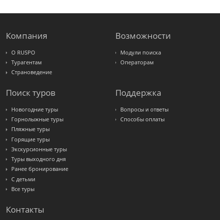
Крымская
Волна
LOTI
Russian
Express
Компания
Возможности
Интурист
Travelata
О RUSPO
Модули поиска
Турагентам
Операторам
Страноведение
Поиск туров
Поддержка
Новогодние туры
Вопросы и ответы
Горнолыжные туры
Способы оплаты
Пляжные туры
Горящие туры
Экскурсионные туры
Туры выходного дня
Ранее бронирование
С детьми
Все туры
Контакты