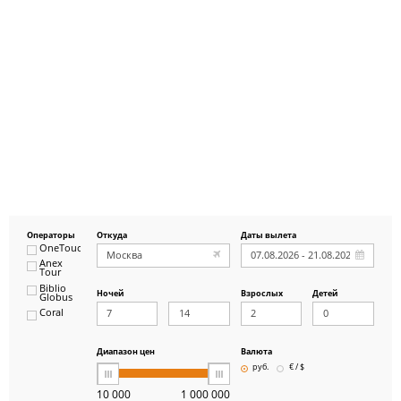
Операторы
Откуда
Даты вылета
OneTouch&Travel
Anex
Tour
Biblio
Ночей
Взрослых
Детей
Globus
Coral
ICS
Travel
Group
Диапазон цен
Валюта
Pegas
руб.
€ / $
Touristik
Art-Tour
10 000
1 000 000