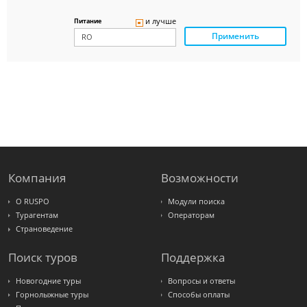
Delfin
Panteon
и лучше
Питание
Ambotis
Применить
Paks
Amigo-S
Pac
Group
Alean
Sunmar
PlanTravel
FUN&SUN
ex TUI
Крымская
Волна
LOTI
Russian
Express
Компания
Возможности
Интурист
Travelata
О RUSPO
Модули поиска
Турагентам
Операторам
Страноведение
Поиск туров
Поддержка
Новогодние туры
Вопросы и ответы
Горнолыжные туры
Способы оплаты