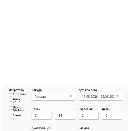
Операторы
Откуда
Даты вылета
OneTouch&Travel
Anex
Tour
Biblio
Ночей
Взрослых
Детей
Globus
Coral
ICS
Travel
Group
Диапазон цен
Валюта