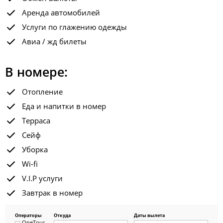
Аренда автомобилей
Услуги по глажению одежды
Авиа / жд билеты
В номере:
Отопление
Еда и напитки в номер
Терраса
Сейф
Уборка
Wi-fi
V.I.P услуги
Завтрак в номер
Операторы
Откуда
Даты вылета
OneTouch&Travel