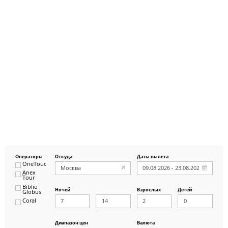
Операторы
Откуда
Даты вылета
OneTouch&Travel
Anex
Tour
Biblio
Ночей
Взрослых
Детей
Globus
Coral
ICS
Travel
Group
Диапазон цен
Валюта