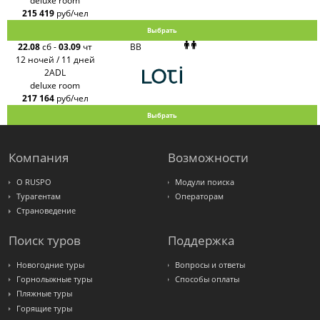
deluxe room
215 419
руб/чел
Выбрать
22.08
сб
-
03.09
чт
BB
12 ночей / 11 дней
2ADL
deluxe room
217 164
руб/чел
Выбрать
Компания
Возможности
О RUSPO
Модули поиска
Турагентам
Операторам
Страноведение
Поиск туров
Поддержка
Новогодние туры
Вопросы и ответы
Горнолыжные туры
Способы оплаты
Пляжные туры
Горящие туры