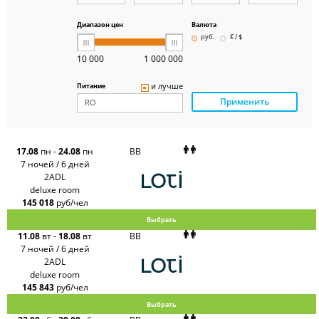
ICS
Travel
Group
Диапазон цен
Валюта
Pegas
руб.
€ / $
Touristik
Art-Tour
10 000
1 000 000
Delfin
Panteon
и лучше
Питание
Ambotis
Применить
Paks
Amigo-S
Pac
Group
Alean
17.08
пн
-
24.08
пн
BB
Sunmar
7 ночей / 6 дней
PlanTravel
2ADL
FUN&SUN
deluxe room
ex TUI
145 018
руб/чел
Крымская
Волна
Выбрать
LOTI
11.08
вт
-
18.08
вт
BB
Russian
Express
7 ночей / 6 дней
Интурист
2ADL
Travelata
deluxe room
145 843
руб/чел
Выбрать