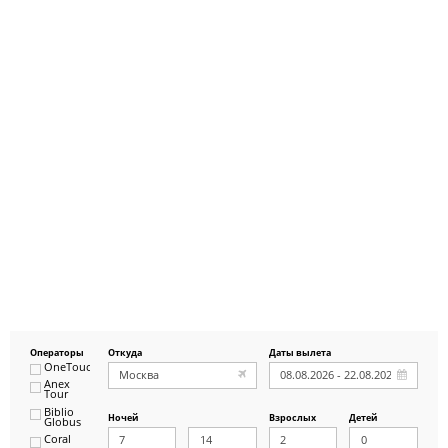
Операторы
Откуда
Даты вылета
OneTouch&Travel
Anex
Tour
Biblio
Ночей
Взрослых
Детей
Globus
Coral