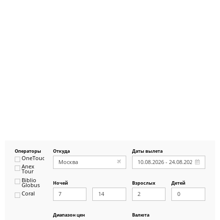
Операторы
Откуда
Даты вылета
OneTouch&Travel
Anex
Tour
Biblio
Ночей
Взрослых
Детей
Globus
Coral
ICS
Travel
Group
Диапазон цен
Валюта