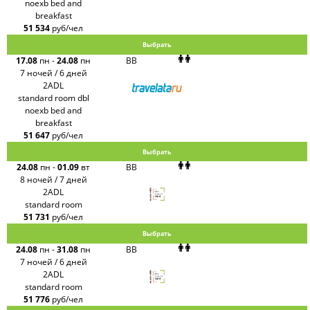
noexb bed and
breakfast
51 534
руб/чел
Выбрать
17.08
пн
-
24.08
пн
BB
7 ночей / 6 дней
2ADL
standard room dbl
noexb bed and
breakfast
51 647
руб/чел
Выбрать
24.08
пн
-
01.09
вт
BB
8 ночей / 7 дней
2ADL
standard room
51 731
руб/чел
Выбрать
24.08
пн
-
31.08
пн
BB
7 ночей / 6 дней
2ADL
standard room
51 776
руб/чел