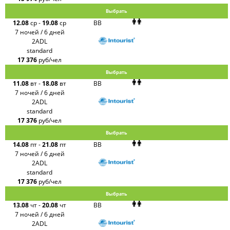
Волна
Выбрать
LOTI
12.08
ср
-
19.08
ср
BB
Russian
Express
7 ночей / 6 дней
Интурист
2ADL
Travelata
standard
17 376
руб/чел
Выбрать
11.08
вт
-
18.08
вт
BB
7 ночей / 6 дней
2ADL
standard
17 376
руб/чел
Выбрать
14.08
пт
-
21.08
пт
BB
7 ночей / 6 дней
2ADL
standard
17 376
руб/чел
Выбрать
13.08
чт
-
20.08
чт
BB
7 ночей / 6 дней
2ADL