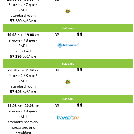
8 ночей / 7 дней
2ADL
standard room
57 280
руб/чел
Выбрать
10.08
пн
-
19.08
ср
BB
9 ночей / 8 дней
2ADL
standard
57 286
руб/чел
Выбрать
23.08
вс
-
01.09
вт
BB
9 ночей / 8 дней
2ADL
standard room
57 626
руб/чел
Выбрать
11.08
вт
-
20.08
чт
BB
9 ночей / 8 дней
2ADL
standard room dbl
noexb bed and
breakfast