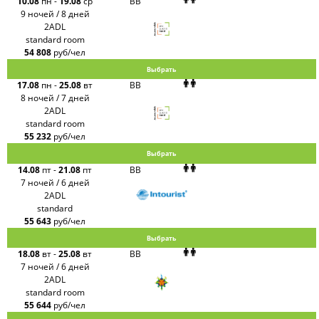
10.08
пн
-
19.08
ср
BB
9 ночей / 8 дней
2ADL
standard room
54 808
руб/чел
Выбрать
17.08
пн
-
25.08
вт
BB
8 ночей / 7 дней
2ADL
standard room
55 232
руб/чел
Выбрать
14.08
пт
-
21.08
пт
BB
7 ночей / 6 дней
2ADL
standard
55 643
руб/чел
Выбрать
18.08
вт
-
25.08
вт
BB
7 ночей / 6 дней
2ADL
standard room
55 644
руб/чел