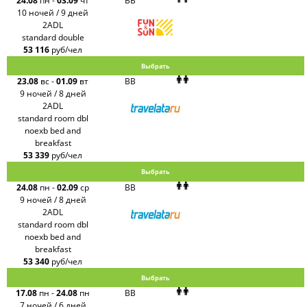
24.08
пн
-
03.09
чт
BB
10 ночей / 9 дней
2ADL
standard double
53 116
руб/чел
Выбрать
23.08
вс
-
01.09
вт
BB
9 ночей / 8 дней
2ADL
standard room dbl
noexb bed and
breakfast
53 339
руб/чел
Выбрать
24.08
пн
-
02.09
ср
BB
9 ночей / 8 дней
2ADL
standard room dbl
noexb bed and
breakfast
53 340
руб/чел
Выбрать
17.08
пн
-
24.08
пн
BB
7 ночей / 6 дней