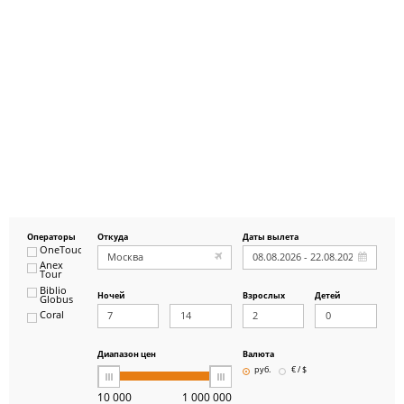
Операторы
Откуда
Даты вылета
OneTouch&Travel
Anex
Tour
Biblio
Ночей
Взрослых
Детей
Globus
Coral
ICS
Travel
Group
Диапазон цен
Валюта
Pegas
руб.
€ / $
Touristik
Art-Tour
10 000
1 000 000