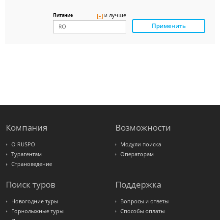
Delfin
Panteon
и лучше
Питание
Ambotis
Применить
Paks
Amigo-S
Pac
Group
Alean
Sunmar
PlanTravel
FUN&SUN
ex TUI
Крымская
Волна
LOTI
Russian
Express
Компания
Возможности
Интурист
Travelata
О RUSPO
Модули поиска
Турагентам
Операторам
Страноведение
Поиск туров
Поддержка
Новогодние туры
Вопросы и ответы
Горнолыжные туры
Способы оплаты