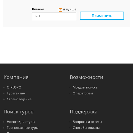
Delfin
Panteon
и лучше
Питание
Ambotis
Применить
Paks
Amigo-S
Pac
Group
Alean
Sunmar
PlanTravel
FUN&SUN
ex TUI
Крымская
Волна
LOTI
Russian
Express
Компания
Возможности
Интурист
Travelata
О RUSPO
Модули поиска
Турагентам
Операторам
Страноведение
Поиск туров
Поддержка
Новогодние туры
Вопросы и ответы
Горнолыжные туры
Способы оплаты