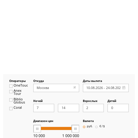
Операторы
Откуда
Даты вылета
OneTouch&Travel
Anex
Tour
Biblio
Ночей
Взрослых
Детей
Globus
Coral
ICS
Travel
Group
Диапазон цен
Валюта
Pegas
руб.
€ / $
Touristik
Art-Tour
10 000
1 000 000