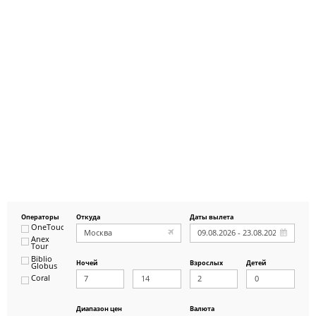
Операторы
Откуда
Даты вылета
OneTouch&Travel
Anex
Tour
Biblio
Ночей
Взрослых
Детей
Globus
Coral
ICS
Travel
Group
Диапазон цен
Валюта