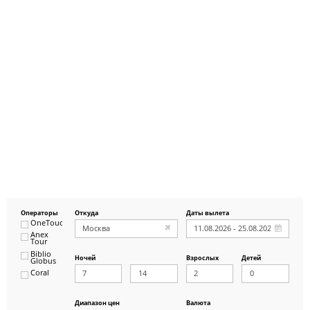
Операторы
Откуда
Даты вылета
OneTouch&Travel
Anex
Tour
Biblio
Ночей
Взрослых
Детей
Globus
Coral
ICS
Travel
Group
Диапазон цен
Валюта