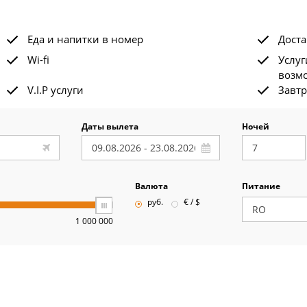
Еда и напитки в номер
Доста
Wi-fi
Услуг
возм
V.I.P услуги
Завтр
Даты вылета
Ночей
Валюта
Питание
руб.
€ / $
1 000 000