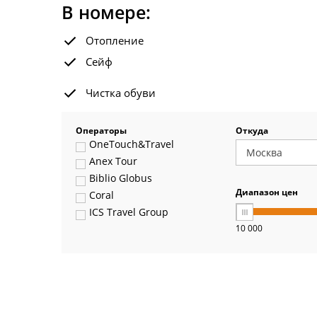
В номере:
Отопление
Сейф
Чистка обуви
Операторы
Откуда
OneTouch&Travel
Anex Tour
Biblio Globus
Диапазон цен
Coral
ICS Travel Group
10 000
Pegas Touristik
Art-Tour
Delfin
Panteon
Ambotis
Paks