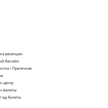
 на ресепшен
ый бассейн
стка / Прачечная
аж
с центр
н валюты
/ жд билеты