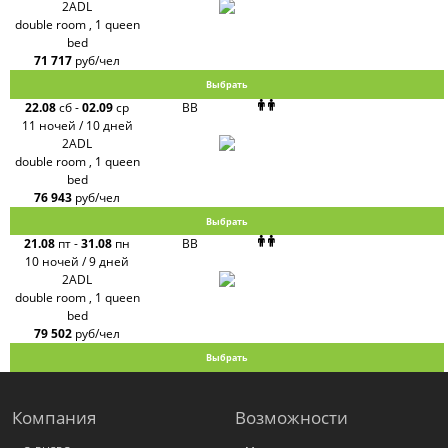
2ADL
FUN&SUN
double room , 1 queen
ex TUI
bed
Крымская
Волна
71 717
руб/чел
LOTI
Выбрать
Russian
Express
22.08
сб
-
02.09
ср
BB
Интурист
11 ночей / 10 дней
Travelata
2ADL
double room , 1 queen
bed
76 943
руб/чел
Выбрать
21.08
пт
-
31.08
пн
BB
10 ночей / 9 дней
2ADL
double room , 1 queen
bed
79 502
руб/чел
Выбрать
Компания
Возможности