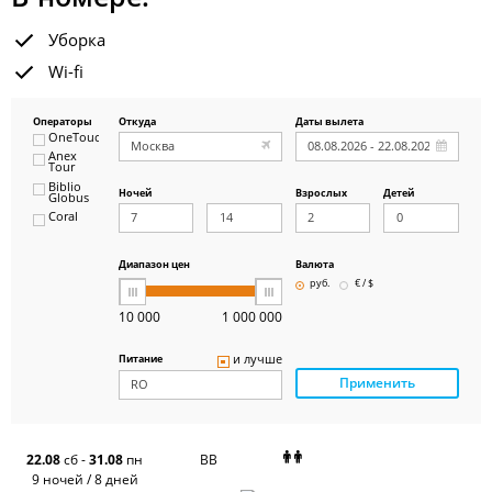
Уборка
Wi-fi
Операторы
Откуда
Даты вылета
OneTouch&Travel
Anex
Tour
Biblio
Ночей
Взрослых
Детей
Globus
Coral
ICS
Travel
Group
Диапазон цен
Валюта
Pegas
руб.
€ / $
Touristik
Art-Tour
10 000
1 000 000
Delfin
Panteon
и лучше
Питание
Ambotis
Применить
Paks
Amigo-S
Pac
Group
Alean
22.08
сб
-
31.08
пн
BB
Sunmar
9 ночей / 8 дней
PlanTravel