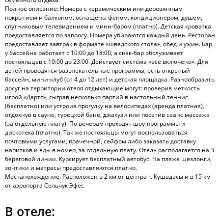
Полное описание: Номера с керамическим или деревянным
покрытием и балконом, оснащены феном, кондиционером, душем,
спутниковым телевидением и мини-баром (платно). Детская кроватка
предоставляется по запросу. Номера убираются каждый день. Ресторан
предоставляет завтрак в формате «шведского стола», обед и ужин. Бар
у бассейна работает с 10:00 до 18:00, а снэк-бар обслуживает
постояльцев с 10:00 до 23:00. Действует система «всё включено». Для
детей проводятся развлекательные программы, есть открытый
бассейн, мини-клуб (от 4 до 12 лет) и детская площадка. Разнообразить
досуг на территории отеля отдыхающие могут: проверив меткость
игрой «Дартс», сыграв несколько партий в настольный теннис
(бесплатно) или устроив прогулку на велосипедах (аренда платная),
отдохнув в сауне, турецкой бане, джакузи или посетив сеанс массажа
(за отдельную плату). По вечерам проходят шоу-программы и
дискотека (платно). Так же постояльцы могут воспользоваться
почтовыми услугами, прачечной, сейфом либо заказать доставку
напитков и еды в номер, за отдельную плату. Отель располагается на 3
береговой линии. Курсирует бесплатный автобус. На пляже шезлонги,
зонтики и матрасы предоставляются платно.
Местанохождение: Расположен в 2 км от центра г. Кушадасы и в 15 км
от аэропорта Сельчук Эфес
В отеле: