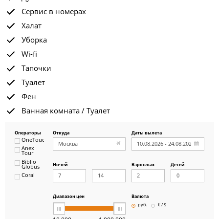
Сервис в номерах
Халат
Уборка
Wi-fi
Тапочки
Туалет
Фен
Ванная комната / Туалет
Операторы
Откуда
Даты вылета
OneTouch&Travel
Anex
Tour
Biblio
Ночей
Взрослых
Детей
Globus
Coral
ICS
Travel
Group
Диапазон цен
Валюта
Pegas
руб.
€ / $
Touristik
Art-Tour