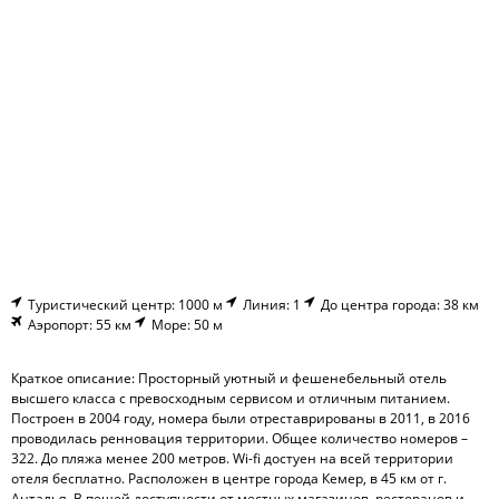
Туристический центр: 1000 м
Линия: 1
До центра города: 38 км
Аэропорт: 55 км
Море: 50 м
Краткое описание: Просторный уютный и фешенебельный отель
высшего класса с превосходным сервисом и отличным питанием.
Построен в 2004 году, номера были отреставрированы в 2011, в 2016
проводилась ренновация территории. Общее количество номеров –
322. До пляжа менее 200 метров. Wi-fi достуен на всей территории
отеля бесплатно. Расположен в центре города Кемер, в 45 км от г.
Анталья. В пешей доступности от местных магазинов, ресторанов и