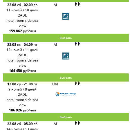
22.08
сб
-
02.09
ср
AI
11 ночей / 10 дней
2ADL
hotel room side sea
view
159 862
руб/чел
Выбрать
23.08
вс
-
04.09
пт
AI
12 ночей / 11 дней
2ADL
hotel room side sea
view
164 450
руб/чел
Выбрать
12.08
ср
-
21.08
пт
UAI
9 ночей / 8 дней
2ADL
hotel room side sea
view
186 926
руб/чел
Выбрать
22.08
сб
-
05.09
сб
AI
14 ночей / 13 дней