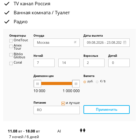
TV канал Россия
Ванная комната / Туалет
Радио
Операторы
Откуда
Даты вылета
OneTouch&Travel
Anex
Tour
Biblio
Ночей
Взрослых
Детей
Globus
Coral
ICS
Travel
Group
Диапазон цен
Валюта
Pegas
руб.
€ / $
Touristik
Art-Tour
10 000
1 000 000
Delfin
Panteon
и лучше
Питание
Ambotis
Применить
Paks
Amigo-S
Pac
Group
Alean
11.08
вт
-
18.08
вт
AI
Sunmar
7 ночей / 6 дней