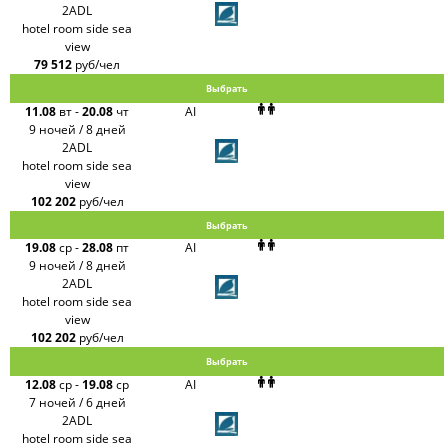
PlanTravel
2ADL
FUN&SUN
hotel room side sea
ex TUI
view
Крымская
Волна
79 512
руб/чел
LOTI
Выбрать
Russian
Express
11.08
вт
-
20.08
чт
AI
Интурист
9 ночей / 8 дней
Travelata
2ADL
hotel room side sea
view
102 202
руб/чел
Выбрать
19.08
ср
-
28.08
пт
AI
9 ночей / 8 дней
2ADL
hotel room side sea
view
102 202
руб/чел
Выбрать
12.08
ср
-
19.08
ср
AI
7 ночей / 6 дней
2ADL
hotel room side sea