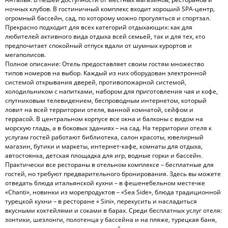
ночных клубов. В гостиничный комплекс входит хороший SPA-центр,
огромный бассейн, сад, по которому можно прогуляться и спортзал.
Прекрасно подходит для всех категорий отдыхающих: как для
любителей активного вида отдыха всей семьей, так и для тех, кто
предпочитает спокойный отпуск вдали от шумных курортов и
мегаполисов.
Полное описание: Отель предоставляет своим гостям множество
типов номеров на выбор. Каждый из них оборудован электронной
системой открывания дверей, противопожарной системой,
холодильником с напитками, набором для приготовления чая и кофе,
спутниковым телевидением, беспроводным интернетом, который
ловит на всей территории отеля, ванной комнатой, сейфом и
террасой. В центральном корпусе все окна и балконы с видом на
морскую гладь, а в боковых зданиях – на сад. На территории отеля к
услугам гостей работают библиотека, салон красоты, ювелирный
магазин, бутики и маркеты, интернет-кафе, комнаты для отдыха,
автостоянка, детская площадка для игр, водные горки и бассейн.
Практически все рестораны в отельном комплексе – бесплатные для
гостей, но требуют предварительного бронирования. Здесь вы можете
отведать блюда итальянской кухни – в фешенебельном местечке
«Chanti», новинки из морепродуктов – «Sea Side», блюда традиционной
турецкой кухни – в ресторане « Sini», перекусить и насладиться
вкусными коктейлями и соками в барах. Среди бесплатных услуг отеля:
зонтики, шезлонги, полотенца у бассейна и на пляже, турецкая баня,