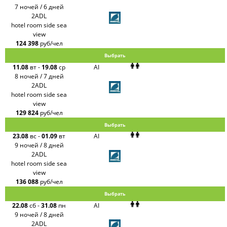
7 ночей / 6 дней
2ADL
hotel room side sea
view
124 398
руб/чел
Выбрать
11.08
вт
-
19.08
ср
AI
8 ночей / 7 дней
2ADL
hotel room side sea
view
129 824
руб/чел
Выбрать
23.08
вс
-
01.09
вт
AI
9 ночей / 8 дней
2ADL
hotel room side sea
view
136 088
руб/чел
Выбрать
22.08
сб
-
31.08
пн
AI
9 ночей / 8 дней
2ADL