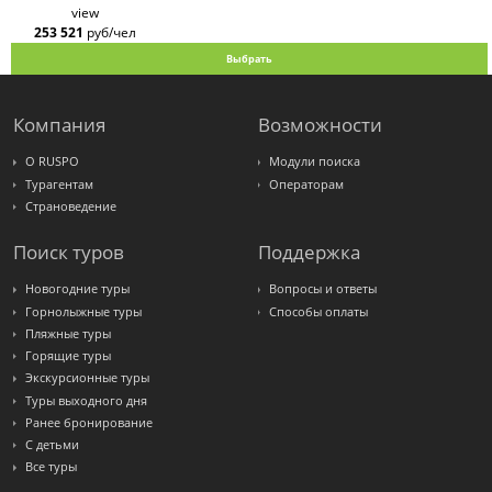
view
253 521
руб/чел
Выбрать
Компания
Возможности
О RUSPO
Модули поиска
Турагентам
Операторам
Страноведение
Поиск туров
Поддержка
Новогодние туры
Вопросы и ответы
Горнолыжные туры
Способы оплаты
Пляжные туры
Горящие туры
Экскурсионные туры
Туры выходного дня
Ранее бронирование
С детьми
Все туры