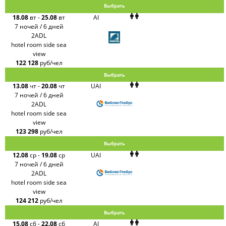
Выбрать
18.08
вт
-
25.08
вт
AI
7 ночей / 6 дней
2ADL
hotel room side sea
view
122 128
руб/чел
Выбрать
13.08
чт
-
20.08
чт
UAI
7 ночей / 6 дней
2ADL
hotel room side sea
view
123 298
руб/чел
Выбрать
12.08
ср
-
19.08
ср
UAI
7 ночей / 6 дней
2ADL
hotel room side sea
view
124 212
руб/чел
Выбрать
15.08
сб
-
22.08
сб
AI