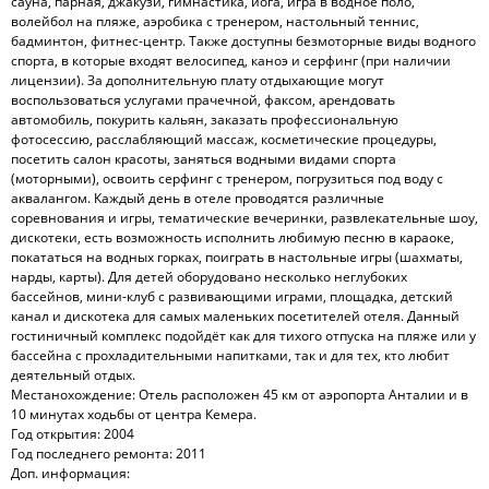
сауна, парная, джакузи, гимнастика, йога, игра в водное поло,
волейбол на пляже, аэробика с тренером, настольный теннис,
бадминтон, фитнес-центр. Также доступны безмоторные виды водного
спорта, в которые входят велосипед, каноэ и серфинг (при наличии
лицензии). За дополнительную плату отдыхающие могут
воспользоваться услугами прачечной, факсом, арендовать
автомобиль, покурить кальян, заказать профессиональную
фотосессию, расслабляющий массаж, косметические процедуры,
посетить салон красоты, заняться водными видами спорта
(моторными), освоить серфинг с тренером, погрузиться под воду с
аквалангом. Каждый день в отеле проводятся различные
соревнования и игры, тематические вечеринки, развлекательные шоу,
дискотеки, есть возможность исполнить любимую песню в караоке,
покататься на водных горках, поиграть в настольные игры (шахматы,
нарды, карты). Для детей оборудовано несколько неглубоких
бассейнов, мини-клуб с развивающими играми, площадка, детский
канал и дискотека для самых маленьких посетителей отеля. Данный
гостиничный комплекс подойдёт как для тихого отпуска на пляже или у
бассейна с прохладительными напитками, так и для тех, кто любит
деятельный отдых.
Местанохождение: Отель расположен 45 км от аэропорта Анталии и в
10 минутах ходьбы от центра Кемера.
Год открытия: 2004
Год последнего ремонта: 2011
Доп. информация: